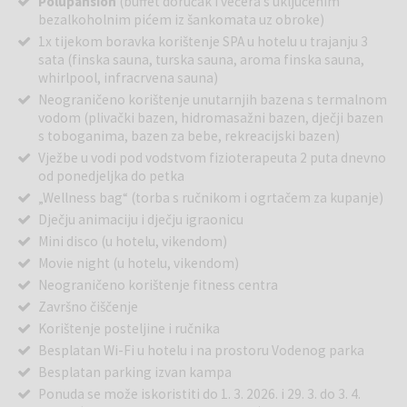
Polupansion
(buffet doručak i večera s uključenim
bezalkoholnim pićem iz šankomata uz obroke)
1x tijekom boravka korištenje SPA u hotelu u trajanju 3
sata (finska sauna, turska sauna, aroma finska sauna,
whirlpool, infracrvena sauna)
Neograničeno korištenje unutarnjih bazena s termalnom
vodom (plivački bazen, hidromasažni bazen, dječji bazen
s toboganima, bazen za bebe, rekreacijski bazen)
Vježbe u vodi pod vodstvom fizioterapeuta 2 puta dnevno
od ponedjeljka do petka
„Wellness bag“ (torba s ručnikom i ogrtačem za kupanje)
Dječju animaciju i dječju igraonicu
Mini disco (u hotelu, vikendom)
Movie night (u hotelu, vikendom)
Neograničeno korištenje fitness centra
Završno čiščenje
Korištenje posteljine i ručnika
Besplatan Wi-Fi u hotelu i na prostoru Vodenog parka
Besplatan parking izvan kampa
Ponuda se može iskoristiti do 1. 3. 2026. i 29. 3. do 3. 4.