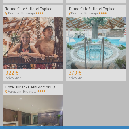
Terme Čatež - Hotel Toplice - Termalni odmor
Terme Čatež - Hotel Toplice - Termalni odmor
Brezice
,
Slovenija
Brezice
,
Slovenija
322 €
370 €
NAŠA CIJENA
NAŠA CIJENA
Hotel Turist - Ljetni odmor u gradu
Varaždin
,
Hrvatska