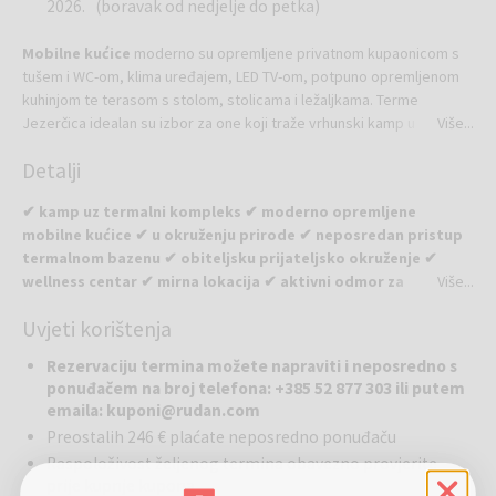
2026. (boravak od nedjelje do petka)
Mobilne kućice
moderno su opremljene privatnom kupaonicom s
tušem i WC-om, klima uređajem, LED TV-om, potpuno opremljenom
kuhinjom te terasom s stolom, stolicama i ležaljkama. Terme
Jezerčica idealan su izbor za one koji traže vrhunski kamp u
Više...
kontinentalnom dijelu Hrvatske. Postoji i prostor za pražnjenje i
Detalji
čišćenje kemijskih WC-a u kamp kućicama i kamp prikolicama. Kućni
ljubimci su dobrodošli, a gosti imaju i prostor za njegu ljubimaca.
✔ kamp uz termalni kompleks ✔ moderno opremljene
mobilne kućice ✔ u okruženju prirode ✔ neposredan pristup
termalnom bazenu ✔ obiteljsku prijateljsko okruženje ✔
wellness centar ✔ mirna lokacija ✔ aktivni odmor za
Više...
nezaboravno iskustvo za cijelu obitelj ✔ biciklističke i
Uvjeti korištenja
pješačke staze u okolici ✔ blizina kulturnih i povijesnih
znamenitosti
Rezervaciju termina možete napraviti i neposredno s
ponuđačem na broj telefona: +385 52 877 303 ili putem
Kamp Terme Jezerčica
smješten je u Donjoj Stubici, u srcu
emaila: kuponi@rudan.com
Hrvatskog Zagorja, na samom izvoru prirodne ljekovite termalne
Preostalih 246 € plaćate neposredno ponuđaču
vode. U potpuno novom kampu Terme Jezerčica možete kampirati u
Raspoloživost željenog termina obavezno provjerite
samoj prirodi uz ugodnu klimu tijekom cijele godine. Kamp se nalazi
prije kupnje kupona
uz Hotel Terme Jezerčica i nudi udobno kampiranje u mobilnim