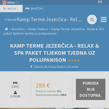
%
SMJEŠTAJ
AKCIJE
Kamp Terme Jezerčica - Relax & SPA paket tijekom tjedna uz polupanison
Nazad
Hrvatska
Donja Stubica
Kamp Terme Jezerčica - Relax & SPA
paket tijekom tjedna uz polupanison
KAMP TERME JEZERČICA - RELAX &
SPA PAKET TIJEKOM TJEDNA UZ
POLUPANISON
Toplicka 80, Donja Stubica, Hrvatska
PONUDA
289 €
2 NOĆI
NIJE
Plaćanje odmah
43 €
DOSTUPNA.
Plaćanje ponuđaču
246 €
2 OSOBE