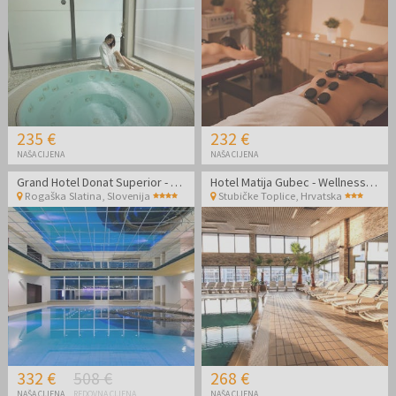
235 €
232 €
NAŠA CIJENA
NAŠA CIJENA
Grand Hotel Donat Superior - Luksuzno opuštanje tijekom vikenda
Hotel Matija Gubec - Wellness vikend odmor uz masažu za par u Termama Stubaki
Rogaška Slatina
,
Slovenija
Stubičke Toplice
,
Hrvatska
332 €
508 €
268 €
NAŠA CIJENA
REDOVNA CIJENA
NAŠA CIJENA