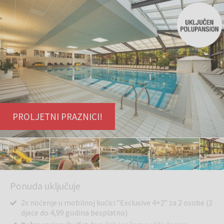
PROLJETNI PRAZNICI!
Ponuda uključuje
2x noćenje u mobilnoj kućici "Exclusive 4+2" za 2 osobe (2
djece do 4,99 godina besplatno)