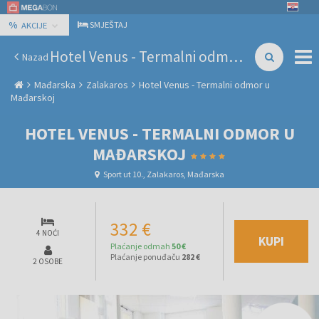
%
SMJEŠTAJ
AKCIJE
Hotel Venus - Termalni odmor u Mađarskoj
Nazad
Mađarska
Zalakaros
Hotel Venus - Termalni odmor u
Mađarskoj
HOTEL VENUS - TERMALNI ODMOR U
MAĐARSKOJ
Sport ut 10., Zalakaros, Mađarska
332 €
4 NOĆI
KUPI
Plaćanje odmah
50 €
Plaćanje ponuđaču
282 €
2 OSOBE