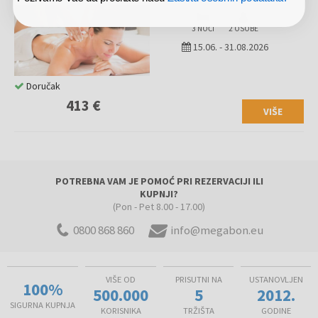
3 NOĆI
2 OSOBE
15.06.
-
31.08.2026
Doručak
413 €
VIŠE
POTREBNA VAM JE POMOĆ PRI REZERVACIJI ILI
KUPNJI?
(Pon - Pet 8.00 - 17.00)
0800 868 860
info@megabon.eu
VIŠE OD
PRISUTNI NA
USTANOVLJEN
100%
500.000
5
2012.
SIGURNA KUPNJA
KORISNIKA
TRŽIŠTA
GODINE