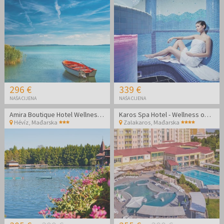
296 €
339 €
NAŠA CIJENA
NAŠA CIJENA
Amira Boutique Hotel Wellness & Spa - Vikend odmor
Karos Spa Hotel - Wellness odmor tijekom tjedna
Hévíz
,
Mađarska
Zalakaros
,
Mađarska