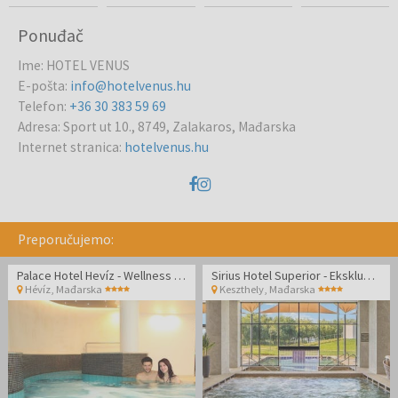
Ponuđač
Ime
:
HOTEL VENUS
E-pošta
:
info@hotelvenus.hu
Telefon
:
+36 30 383 59 69
Adresa
:
Sport ut 10., 8749, Zalakaros, Mađarska
Internet stranica
:
hotelvenus.hu
Preporučujemo:
Palace Hotel Hevíz - Wellness odmor u Hévízu tijekom tjedna
Sirius Hotel Superior - Ekskluzivni wellness odmor za parove
Hévíz
,
Mađarska
Keszthely
,
Mađarska