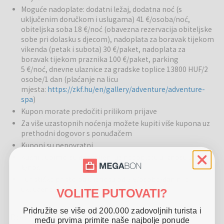
Bazeni:
Moguće nadoplate: dodatni ležaj, dodatna noć (s
Na raspolaganju su unutarnji i vanjski bazen, kao i termalni
uključenim doručkom i uslugama) 41 €/osoba/noć,
bazen, gdje gosti mogu uživati u ljekovitoj vodi s povoljnim učinkom
obiteljska soba 18 €/noć (obavezna rezervacija obiteljske
na tijelo i duh. Bazen s toplom vodom omogućuje opuštanje i
sobe pri dolasku s djecom), nadoplata za boravak tijekom
pojačanje energije tijela, a okolica bazena je ugodna za odmor i
vikenda (petak i subota) 30 €/paket, nadoplata za
druženje.
boravak tijekom praznika 100 €/paket, parking
5 €/noć, dnevne ulaznice za gradske toplice 13800 HUF/2
Restorani i barovi:
Hotelski restoran nudi lokalne specijalitete
osobe/1 dan (plaćanje na licu
pripremljene od svježih sastojaka s farme Garabonciás. Gosti mogu
mjesta:
https://zkf.hu/en/gallery/adventure/adventure-
uživati u zdravim i ukusnim jelima koja predstavljaju pravo kulinarsko
spa
)
iskustvo regije.
Kupon morate predočiti prilikom prijave
Za više uzastopnih noćenja možete kupiti više kupona uz
Ostale usluge:
Hotel je pogodan za obitelji, nudi aktivnosti za
prethodni dogovor s ponuđačem
djecu, opuštanje i terapijske tretmane za odrasle te ugodne
Kuponi su nepovratni
zajedničke prostore za druženje. Dostupne su i sportske aktivnosti,
prostori za opuštanje i mogućnosti rekreacije.
Kućni ljubimci su dozvoljeni uz nadoplatu u iznosu 20
€/noć
Okolica:
Hotel se nalazi u neposrednoj blizini termalnog kupališta
Turistička pristojba u iznosu od 2 €/osoba/dan nije
Gránit, gdje gosti mogu istraživati razne vodene atrakcije, pješačke
uključena u cijenu
VOLITE PUTOVATI?
staze i lokalne parkove. U blizini su i trgovine i restorani s
tradicionalnim lokalnim proizvodima.
Pridružite se više od 200.000 zadovoljnih turista i
Dodatne opcije
među prvima primite naše najbolje ponude