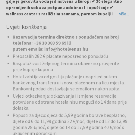
gdje je ljekovita voda jedinstvena u Europi ✔ 30 elegantno
opremljenih soba za potpunu udobnost i opuštanje ✔
wellness centar s različitim saunama, parnom kupelji i
Više...
terapijskim tretmanima ✔ unutarnji i vanjski bazeni, kao i
Uvjeti korištenja
termalni bazen za regeneraciju tijela i duha ✔ restoran s
lokalnim specijalitetima s hotelske vlastite farme
Rezervacija termina direktno s ponuđačem na broj
Garabonciás ✔ idealno za parove, obitelji i sve koji traže
telefona: +36 30 383 59 69 ili
opuštanje, rekreaciju i kulinarska uživanja
putem emaila: info@hotelvenus.hu
Preostalih 282 € plaćate neposredno ponuđaču
Hotel Venus
nalazi se u blizini termalnog kupališta Gránit i nudi
Raspoloživost željenog termina obavezno provjerite
jedinstvenu kombinaciju wellnessa, opuštanja i lokalne
prije kupnje kupona
gastronomije. Hotel je dizajniran da istakne ženske kvalitete ljepote
Hotel zahtijeva od gostiju plaćanje unaprijed putem
i ljubavi, stvarajući mirnu i intimnu atmosferu. Gosti mogu uživati u
bankovnog transfera u iznosu plaćenom na licu mjesta.
opuštanju, regeneraciji tijela i duha te aktivnom odmoru.
Bankovni podaci dostavljaju se emailom nakon upita.
Uvjeti otkazivanja: otkazivanja i izmjene rezervacije
Wellness:
Hotel pruža visokokvalitetno wellness iskustvo s raznim
potvrđene od strane hotela nisu mogući do 14 dana prije
saunama, infracrvenom i finskom saunom, parnom kupelji i
dolaska.
terapijskim tretmanima. Posebna pažnja posvećena je regeneraciji
tijela, opuštanju mišića i općem blagostanju. Wellness centar
Popusti za djecu: djeca do 5,99 godina borave besplatno,
dijete od 6 do 11,99 godina 22 €/noć, dijete od 12 do 13,99
omogućuje kombinaciju opuštanja i energijskog pojačanja za goste
godina 28 €/noć, dijete od 14 do 17,99 godina 40 €/noć s
svih dobnih skupina.
uključenim doručkom