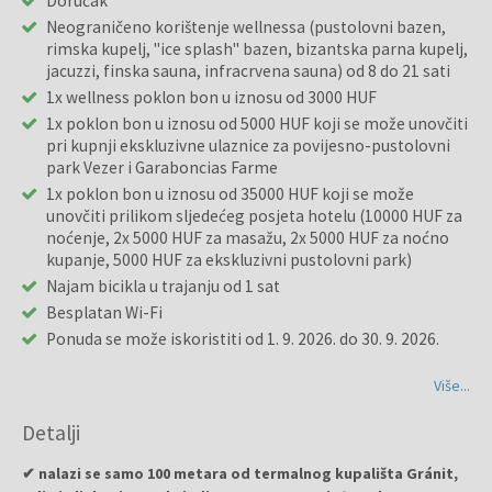
Doručak
Neograničeno korištenje wellnessa (pustolovni bazen,
rimska kupelj, "ice splash" bazen, bizantska parna kupelj,
jacuzzi, finska sauna, infracrvena sauna) od 8 do 21 sati
1x wellness poklon bon u iznosu od 3000 HUF
1x poklon bon u iznosu od 5000 HUF koji se može unovčiti
pri kupnji ekskluzivne ulaznice za povijesno-pustolovni
park Vezer i Garaboncias Farme
1x poklon bon u iznosu od 35000 HUF koji se može
unovčiti prilikom sljedećeg posjeta hotelu (10000 HUF za
noćenje, 2x 5000 HUF za masažu, 2x 5000 HUF za noćno
kupanje, 5000 HUF za ekskluzivni pustolovni park)
Najam bicikla u trajanju od 1 sat
Besplatan Wi-Fi
Ponuda se može iskoristiti od 1. 9. 2026. do 30. 9. 2026.
Više...
Detalji
✔ nalazi se samo 100 metara od termalnog kupališta Gránit,