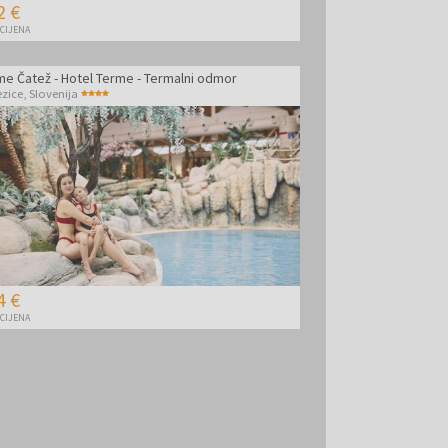
2 €
 CIJENA
me Čatež - Hotel Terme - Termalni odmor
ezice
,
Slovenija
4 €
 CIJENA