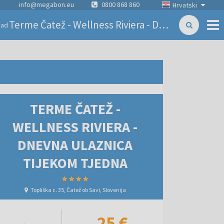
info@megabon.eu
0800 868 860
Hrvatski
Terme Čatež - Wellness Riviera - Dnevna ulaznica tijekom tjedna
zad
TERME ČATEŽ -
WELLNESS RIVIERA -
DNEVNA ULAZNICA
TIJEKOM TJEDNA
Topliška c. 35, Čatež ob Savi, Slovenija
25 €