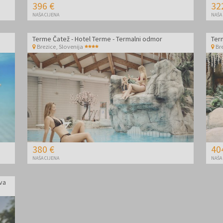
396 €
32
NAŠA CIJENA
NAŠA
Terme Čatež - Hotel Terme - Termalni odmor
Ter
Brezice
,
Slovenija
Br
380 €
40
NAŠA CIJENA
NAŠA
va