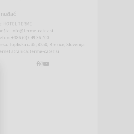
onuđač
e
:
HOTEL TERME
pošta
:
info@terme-catez.si
lefon
:
+386 (0)7 49 36 700
resa
:
Topliska c. 35, 8250, Brezice, Slovenija
ernet stranica
:
terme-catez.si