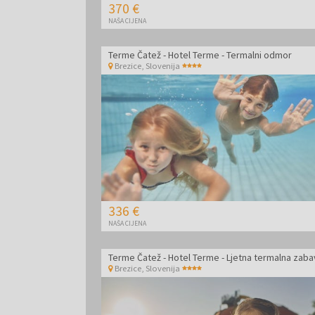
370 €
NAŠA CIJENA
Terme Čatež - Hotel Terme - Termalni odmor
Brezice
,
Slovenija
336 €
NAŠA CIJENA
Terme Čatež - Hotel Terme - Ljetna termalna zaba
Brezice
,
Slovenija