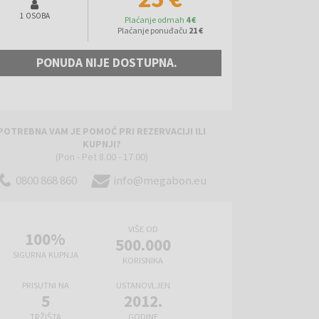
1 OSOBA
Plaćanje odmah
4 €
Plaćanje ponuđaču
21 €
PONUDA NIJE DOSTUPNA.
POTREBNA VAM JE POMOĆ PRI REZERVACIJI ILI
KUPNJI?
(Pon - Pet 8.00 - 17.00)
0800 868 860
info@megabon.eu
VIŠE OD
100%
500.000
SIGURNA KUPNJA
KORISNIKA
PRISUTNI NA
USTANOVLJEN
5
2012.
TRŽIŠTA
GODINE