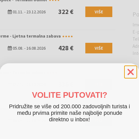
322 €
01.11.
-
23.12.2026
VIŠE
P
Im
E-
erme - Ljetna termalna zabava
Te
Ad
428 €
05.08.
-
16.08.2026
VIŠE
Int
erme - Termalni odmor
336 €
01.11.
-
23.12.2026
VIŠE
VOLITE PUTOVATI?
Pridružite se više od 200.000 zadovoljnih turista i
erme - Termalni odmor
među prvima primite naše najbolje ponude
direktno u inbox!
380 €
06.09.
-
22.10.2026
VIŠE