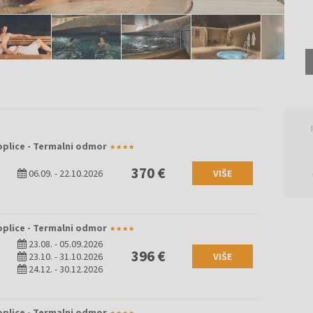
oplice - Termalni odmor
370 €
06.09.
-
22.10.2026
VIŠE
oplice - Termalni odmor
23.08.
-
05.09.2026
396 €
23.10.
-
31.10.2026
VIŠE
24.12.
-
30.12.2026
oplice - Termalni odmor