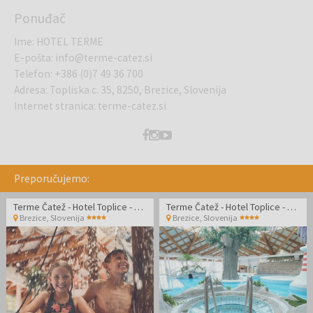
Ponuđač
Ime
:
HOTEL TERME
E-pošta
:
info@terme-catez.si
Telefon
:
+386 (0)7 49 36 700
Adresa
:
Topliska c. 35, 8250, Brezice, Slovenija
Internet stranica
:
terme-catez.si
Preporučujemo:
Terme Čatež - Hotel Toplice - Termalni odmor
Terme Čatež - Hotel Toplice - Termalni odmor
Brezice
,
Slovenija
Brezice
,
Slovenija