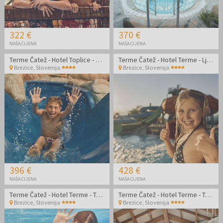
322 €
370 €
NAŠA CIJENA
NAŠA CIJENA
Terme Čatež - Hotel Toplice - Termalni odmor
Terme Čatež - Hotel Terme - Ljetna termalna zabava
Brezice
,
Slovenija
Brezice
,
Slovenija
396 €
428 €
NAŠA CIJENA
NAŠA CIJENA
Terme Čatež - Hotel Terme - Termalni odmor
Terme Čatež - Hotel Terme - Termalni odmor
Brezice
,
Slovenija
Brezice
,
Slovenija