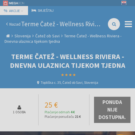
%
SMJEŠTAJ
AKCIJE
Terme Čatež - Wellness Riviera - Dnevna ulaznica tijekom tjedna
Nazad
Slovenija
Čatež ob Savi
Terme Čatež - Wellness Riviera -
Dnevna ulaznica tijekom tjedna
TERME ČATEŽ - WELLNESS RIVIERA -
DNEVNA ULAZNICA TIJEKOM TJEDNA
Topliška c. 35, Čatež ob Savi, Slovenija
PONUDA
25 €
NIJE
Plaćanje odmah
4 €
1 OSOBA
DOSTUPNA.
Plaćanje ponuđaču
21 €