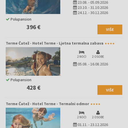
23.08.
-
05.09.2026
23.10.
-
31.10.2026
24.12.
-
30.12.2026
Polupansion
396 €
VIŠE
Terme Čatež - Hotel Terme - Ljetna termalna zabava
2 NOĆI
2 OSOBE
05.08.
-
16.08.2026
Polupansion
428 €
VIŠE
Terme Čatež - Hotel Terme - Termalni odmor
2 NOĆI
2 OSOBE
01.11.
-
23.12.2026