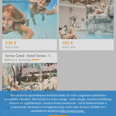
336 €
380 €
NAŠA CIJENA
NAŠA CIJENA
Terme Čatež - Hotel Terme - Termalni odmor
Brezice
,
Slovenija
Ova stranica upotrebljava kolačiće kako bi vam osigurala optimalno
korisničko iskustvo. Bez kolačića naše usluge - web usluge, analize korištenja,
sustavi za oglašavanje i analize funkcionalnosti - ne bi funkcionirale u
potpunosti. Nastavkom pregledavanja naše web stranice slažete se s
upotrebom kolačića.
Više mogućnosti...
404 €