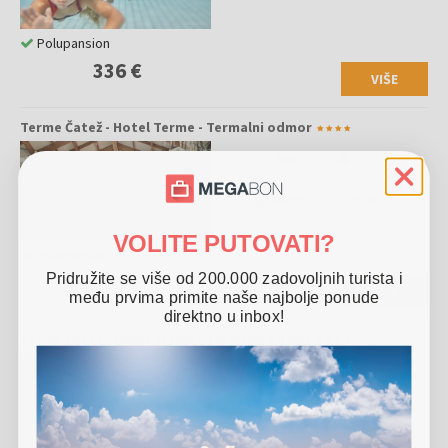
Polupansion
336 €
VIŠE
Terme Čatež - Hotel Terme - Termalni odmor
2 NOĆI
2 OSOBE
06.09.
-
22.10.2026
VOLITE PUTOVATI?
Polupansion
Pridružite se više od 200.000 zadovoljnih turista i
380 €
VIŠE
među prvima primite naše najbolje ponude
direktno u inbox!
Terme Čatež - Hotel Terme - Termalni odmor
2 NOĆI
2 OSOBE
23.08.
-
05.09.2026
23.10.
-
31.10.2026
24.12.
-
30.12.2026