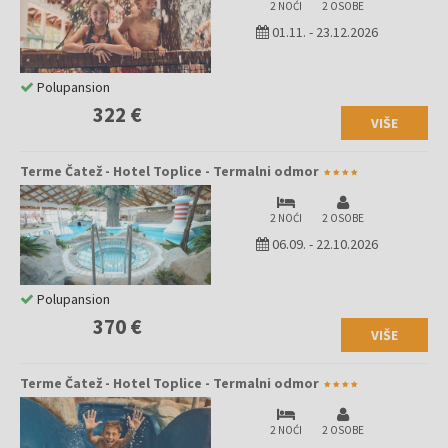
2 NOĆI
2 OSOBE
01.11.
-
23.12.2026
Polupansion
322 €
VIŠE
Terme Čatež - Hotel Toplice - Termalni odmor
2 NOĆI
2 OSOBE
06.09.
-
22.10.2026
Polupansion
370 €
VIŠE
Terme Čatež - Hotel Toplice - Termalni odmor
2 NOĆI
2 OSOBE