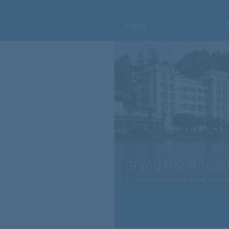
Nazaj
Grand Hotel Topli
Cesta svobode 12, Bled, Sloven