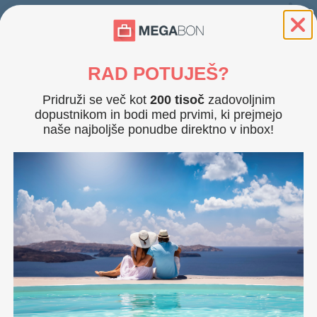
Udobna s
počitka.
pisalna 
Dodat
Soba z zajtrkom
RAD POTUJEŠ?
Post
Klima
Soba s polpenzionom
Pridruži se več kot
200 tisoč
zadovoljnim
Priv
Mini 
dopustnikom in bodi med prvimi, ki prejmejo
TV
naše najboljše ponudbe direktno v inbox!
Wi-Fi
Parki
Dvopo
Elegant
hotela. 
ter pisa
Dodat
Soba z zajtrkom
Post
Balk
Soba s polpenzionom
Klima
Priv
Sušil
Mini 
Sef v
Dvopo
TV