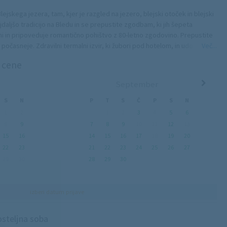
Blejskega jezera, tam, kjer je razgled na jezero, blejski otoček in blejski
ajdaljšo tradicijo na Bledu in se prepustite zgodbam, ki jih šepeta
mi in pripoveduje romantično pohištvo z 80-letno zgodovino. Prepustite
l počasneje. Zdravilni termalni izvir, ki žubori pod hotelom, in udobne
Več...
e največje udobje, vas bodo zazibale v krepčilen spanec. Tako kot že
n cene
. Občutek tradicije in poseben čar začutite že ob vstopu v hotel in ob
m. Dajte tudi svoji zgodbi čas, da se z velikimi črkami zapiše v
September
S
N
P
T
S
Č
P
S
N
1
2
1
2
3
4
5
6
8
9
7
8
9
10
11
12
13
15
16
14
15
16
17
18
19
20
22
23
21
22
23
24
25
26
27
29
30
28
29
30
izberi datum prijave
steljna soba