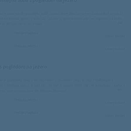
 sobi
tna telefonska linija
na in udobna dvoposteljna soba v razkošnem zgodovinskem slogu z balkonom in
 na Blejsko jezero. V sobi (22 - 25 m2) je ležišče širine 180 cm, kopalnica s kadjo
Več...
m in WC-jem ter pisalna miza.
no
Prodajna politika
izberi datum
tev pranja in likanja
ed na jezero
on
Prodajna politika
izberi datum
tizirano
atna kopalnica in WC
nik za lase
bar
 s pogledom na jezero
 sobi
tna telefonska linija
a in prostorna suita v edinstvenem rustikalnem slogu hotela z balkonom s
 na Blejsko jezero. V sobi (39 - 45 m2) je ležišče širine 180 cm, kopalnica s kadjo s
Več...
 WC-jem, pisalna miza ter sedežna garnitura.
no
Prodajna politika
izberi datum
ed na jezero
tizirano
atna kopalnica in WC
Prodajna politika
izberi datum
bar
 sobi