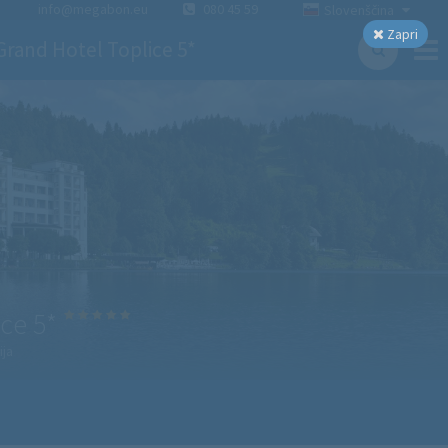
info@megabon.eu
080 45 59
Slovenščina
Zapri
Grand Hotel Toplice 5*
ce 5*
ija