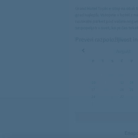
Grand Hotel Toplice stoji na obali 
grad najlepši. Vstopite v hotel z n
rustikalni parket pod vašimi noga
se popeljati v svet, ko je čas teke
postelje, ki se prilagajajo za vaš
Preveri razpoložljivost i
številne eminentne goste pred vami
prvem stiku s hotelskim receptorje
Avgust
zgodovino našega hotela.
P
T
S
Č
P
Dodatno
Dvigalo
Wi-Fi
3
4
5
6
7
Wellness
10
11
12
13
14
Masaža
Notranji bazen
17
18
19
20
21
Pralnica
24
25
26
27
28
Hotelska plaža
Storitev prevoza
31
Glavna restavracija
Restavracija 'a la carte'
Enopo