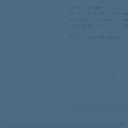
Grand Hotel Toplice stoji na obali 
grad najlepši. Vstopite v hotel z n
rustikalni parket pod vašimi noga
se popeljati v svet, ko je čas teke
postelje, ki se prilagajajo za vaš
Preveri razpoložljivost i
številne eminentne goste pred vami
prvem stiku s hotelskim receptorje
Avgust
zgodovino našega hotela.
P
T
S
Č
P
Dodatno
Dvigalo
Wi-Fi
3
4
5
6
7
Wellness
10
11
12
13
14
Masaža
Notranji bazen
17
18
19
20
21
Pralnica
24
25
26
27
28
Hotelska plaža
Storitev prevoza
31
Glavna restavracija
Restavracija 'a la carte'
Enopo