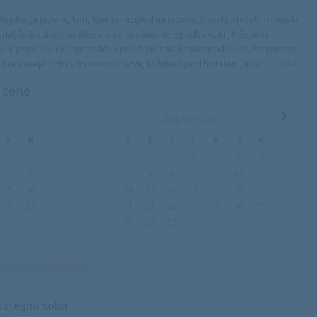
Blejskega jezera, tam, kjer je razgled na jezero, blejski otoček in blejski
ajdaljšo tradicijo na Bledu in se prepustite zgodbam, ki jih šepeta
mi in pripoveduje romantično pohištvo z 80-letno zgodovino. Prepustite
l počasneje. Zdravilni termalni izvir, ki žubori pod hotelom, in udobne
Več...
e največje udobje, vas bodo zazibale v krepčilen spanec. Tako kot že
n cene
. Občutek tradicije in poseben čar začutite že ob vstopu v hotel in ob
m. Dajte tudi svoji zgodbi čas, da se z velikimi črkami zapiše v
September
S
N
P
T
S
Č
P
S
N
1
2
1
2
3
4
5
6
8
9
7
8
9
10
11
12
13
15
16
14
15
16
17
18
19
20
22
23
21
22
23
24
25
26
27
29
30
28
29
30
izberi datum prijave
steljna soba