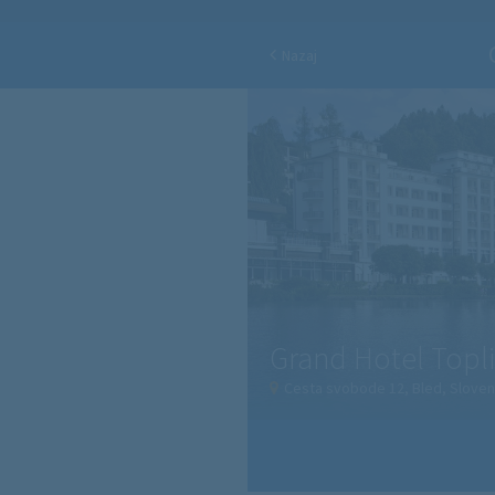
Nazaj
Grand Hotel Topli
Cesta svobode 12, Bled, Sloven