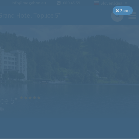
info@megabon.eu
080 45 59
Slovenščina
Zapri
Grand Hotel Toplice 5*
ce 5*
ija