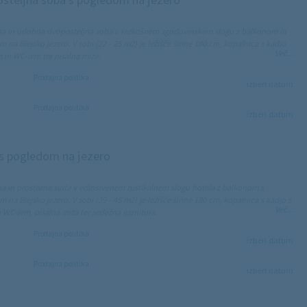
 sobi
tna telefonska linija
na in udobna dvoposteljna soba v razkošnem zgodovinskem slogu z balkonom in
 na Blejsko jezero. V sobi (22 - 25 m2) je ležišče širine 180 cm, kopalnica s kadjo
Več...
m in WC-jem ter pisalna miza.
no
Prodajna politika
izberi datum
tev pranja in likanja
ed na jezero
on
Prodajna politika
izberi datum
tizirano
atna kopalnica in WC
nik za lase
bar
 s pogledom na jezero
 sobi
tna telefonska linija
a in prostorna suita v edinstvenem rustikalnem slogu hotela z balkonom s
 na Blejsko jezero. V sobi (39 - 45 m2) je ležišče širine 180 cm, kopalnica s kadjo s
Več...
 WC-jem, pisalna miza ter sedežna garnitura.
no
Prodajna politika
izberi datum
ed na jezero
tizirano
atna kopalnica in WC
Prodajna politika
izberi datum
bar
 sobi