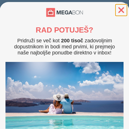
Udobna s
počitka.
pisalna 
Dodat
Soba z zajtrkom
RAD POTUJEŠ?
Post
Klima
Soba s polpenzionom
Pridruži se več kot
200 tisoč
zadovoljnim
Priv
Mini 
dopustnikom in bodi med prvimi, ki prejmejo
TV
naše najboljše ponudbe direktno v inbox!
Wi-Fi
Parki
Dvopo
Elegant
hotela. 
ter pisa
Dodat
Soba z zajtrkom
Post
Balk
Soba s polpenzionom
Klima
Priv
Sušil
Mini 
Sef v
Dvopo
TV