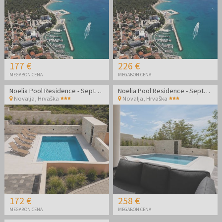
177 €
226 €
MEGABON CENA
MEGABON CENA
Noelia Pool Residence - September v apartmaju v Novalji
Noelia Pool Residence - September v apartmaju v Novalji
Novalja
,
Hrvaška
Novalja
,
Hrvaška
172 €
258 €
MEGABON CENA
MEGABON CENA