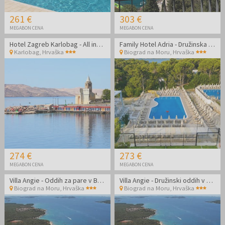
261 €
303 €
MEGABON CENA
MEGABON CENA
Hotel Zagreb Karlobag - All inclusive light poletje
Family Hotel Adria - Družinska all inclusive jesen v Dalmaciji
Karlobag
,
Hrvaška
Biograd na Moru
,
Hrvaška
274 €
273 €
MEGABON CENA
MEGABON CENA
Villa Angie - Oddih za pare v Biogradu na Moru
Villa Angie - Družinski oddih v Biogradu na Moru
Biograd na Moru
,
Hrvaška
Biograd na Moru
,
Hrvaška