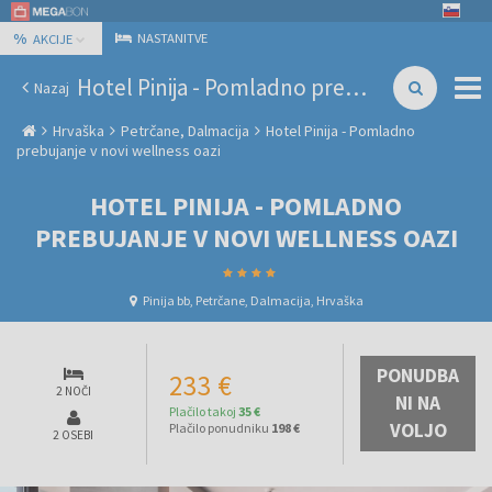
%
NASTANITVE
AKCIJE
Hotel Pinija - Pomladno prebujanje v novi wellness oazi
Nazaj
Hrvaška
Petrčane, Dalmacija
Hotel Pinija - Pomladno
prebujanje v novi wellness oazi
HOTEL PINIJA - POMLADNO
PREBUJANJE V NOVI WELLNESS OAZI
Pinija bb, Petrčane, Dalmacija, Hrvaška
PONUDBA
233 €
2 NOČI
NI NA
Plačilo takoj
35 €
VOLJO
Plačilo ponudniku
198 €
2 OSEBI