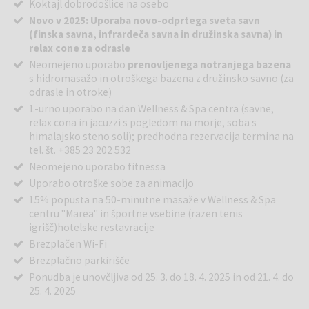
Koktajl dobrodošlice na osebo
Novo v 2025: Uporaba novo-odprtega sveta savn
(finska savna, infrardeča savna in družinska savna) in
relax cone za odrasle
Neomejeno uporabo
prenovljenega notranjega bazena
s hidromasažo in otroškega bazena z družinsko savno (za
odrasle in otroke)
1-urno uporabo na dan Wellness & Spa centra (savne,
relax cona in jacuzzi s pogledom na morje, soba s
himalajsko steno soli); predhodna rezervacija termina na
tel. št. +385 23 202 532
Neomejeno uporabo fitnessa
Uporabo otroške sobe za animacijo
15% popusta na 50-minutne masaže v Wellness & Spa
centru ''Marea'' in športne vsebine (razen tenis
igrišč)hotelske restavracije
Brezplačen Wi-Fi
Brezplačno parkirišče
Ponudba je unovčljiva od 25. 3. do 18. 4. 2025 in od 21. 4. do
25. 4. 2025