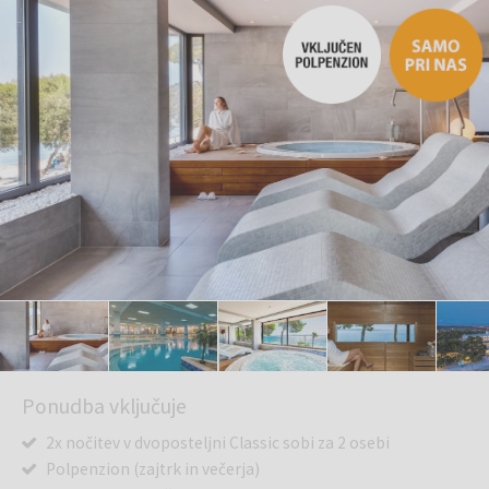
Ponudba vključuje
2x nočitev v dvoposteljni Classic sobi za 2 osebi
Polpenzion (zajtrk in večerja)