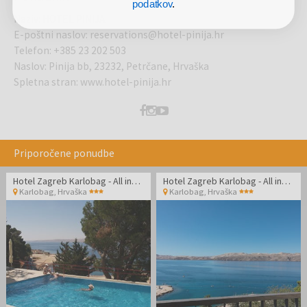
podatkov
.
Naziv
:
HOTEL PINIJA
E-poštni naslov
:
reservations@hotel-pinija.hr
Telefon
:
+385 23 202 503
Naslov
:
Pinija bb, 23232, Petrčane, Hrvaška
Spletna stran
:
www.hotel-pinija.hr
Priporočene ponudbe
Hotel Zagreb Karlobag - All inclusive light pozdrav poletju
Hotel Zagreb Karlobag - All inclusive light poletje - Soba z balkonom
Karlobag
,
Hrvaška
Karlobag
,
Hrvaška