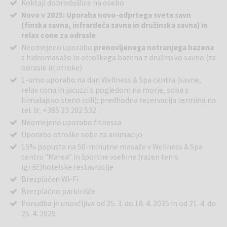
Koktajl dobrodošlice na osebo
Novo v 2025: Uporaba novo-odprtega sveta savn
(finska savna, infrardeča savna in družinska savna) in
relax cone za odrasle
Neomejeno uporabo
prenovljenega notranjega bazena
s hidromasažo in otroškega bazena z družinsko savno (za
odrasle in otroke)
1-urno uporabo na dan Wellness & Spa centra (savne,
relax cona in jacuzzi s pogledom na morje, soba s
himalajsko steno soli); predhodna rezervacija termina na
tel. št. +385 23 202 532
Neomejeno uporabo fitnessa
Uporabo otroške sobe za animacijo
15% popusta na 50-minutne masaže v Wellness & Spa
centru ''Marea'' in športne vsebine (razen tenis
igrišč)hotelske restavracije
Brezplačen Wi-Fi
Brezplačno parkirišče
Ponudba je unovčljiva od 25. 3. do 18. 4. 2025 in od 21. 4. do
25. 4. 2025