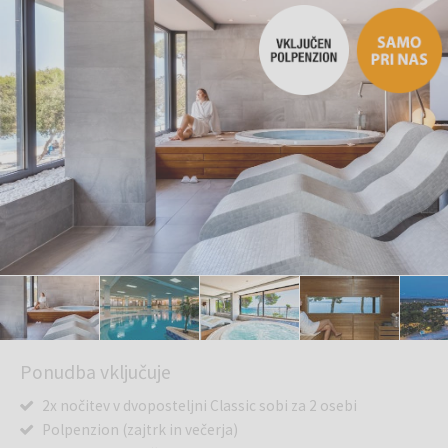
Ponudba vključuje
2x nočitev v dvoposteljni Classic sobi za 2 osebi
Polpenzion (zajtrk in večerja)