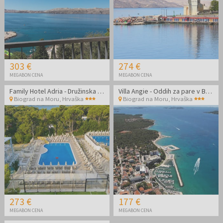
303 €
274 €
MEGABON CENA
MEGABON CENA
Family Hotel Adria - Družinska all inclusive jesen v Dalmaciji
Villa Angie - Oddih za pare v Biogradu na Moru
Biograd na Moru
,
Hrvaška
Biograd na Moru
,
Hrvaška
273 €
177 €
MEGABON CENA
MEGABON CENA