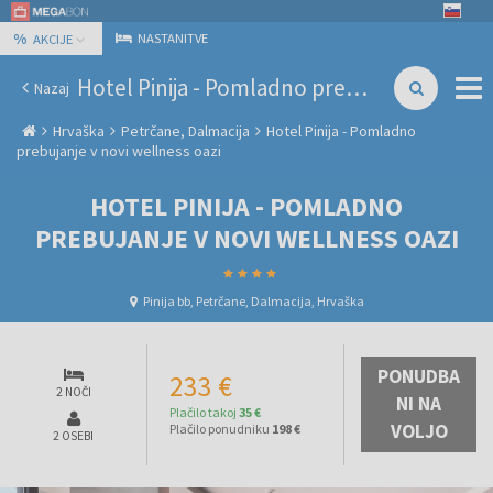
%
NASTANITVE
AKCIJE
Hotel Pinija - Pomladno prebujanje v novi wellness oazi
Nazaj
Hrvaška
Petrčane, Dalmacija
Hotel Pinija - Pomladno
prebujanje v novi wellness oazi
HOTEL PINIJA - POMLADNO
PREBUJANJE V NOVI WELLNESS OAZI
Pinija bb, Petrčane, Dalmacija, Hrvaška
PONUDBA
233 €
2 NOČI
NI NA
Plačilo takoj
35 €
VOLJO
Plačilo ponudniku
198 €
2 OSEBI