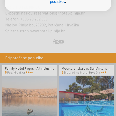
podatkov
.
Naziv
:
HOTEL PINIJA
E-poštni naslov
:
reservations@hotel-pinija.hr
Telefon
:
+385 23 202 503
Naslov
:
Pinija bb, 23232, Petrčane, Hrvaška
Spletna stran
:
www.hotel-pinija.hr
Priporočene ponudbe
Family Hotel Pagus - All inclusive september na Pagu
Mediteranska vas San Antonio - Konec poletja v Dalmaciji
Pag
,
Hrvaška
Biograd na Moru
,
Hrvaška