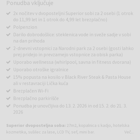
Ponudba vključuje
2x nočitev v dvoposteljni Superior sobi za 2 osebi (1 otrok
do 11,99 let in 1 otrok do 4,99 let brezplačno)
Polpenzion
Darilo dobrodošlice: steklenica vode in sveže sadje v sobi
na dan prihoda
2-dnevni vstopnici za Narodni park za 2 osebi (gosti lahko
prej pridejo in prevzamejo vstopnice za obisk parka)
Uporabo wellnessa (whirlpool, savna in fitness dvorana)
Uporabo otroške igralnice
15% popusta na kosilo v Black River Steak & Pasta House
ali v restavraciji Lička kuća
Brezplačen Wi-Fi
Brezplačno parkirišče
Ponudba je unovčljiva do 13. 2. 2026 in od 15. 2. do 21. 3.
2026
Superior dvoposteljna soba:
27m2, kopalnica s kadjo, hotelska
kozmetika, sušilec za lase, LCD TV, sef, mini bar.
Več...