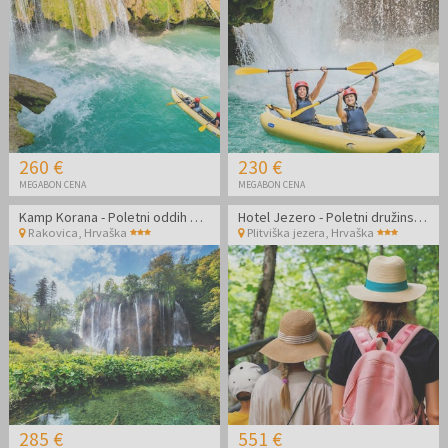
260 €
230 €
MEGABON CENA
MEGABON CENA
Kamp Korana - Poletni oddih v Plitvicah z vključenimi vstopnicami
Hotel Jezero - Poletni družinski oddih v Plitvicah z vključenimi vstopnicami
Rakovica
,
Hrvaška
Plitviška jezera
,
Hrvaška
285 €
551 €