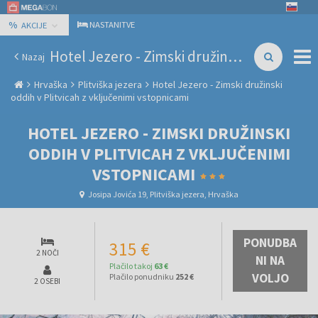
%
NASTANITVE
AKCIJE
Hotel Jezero - Zimski družinski oddih v Plitvicah z vključenimi vstopnicami
Nazaj
Hrvaška
Plitviška jezera
Hotel Jezero - Zimski družinski
oddih v Plitvicah z vključenimi vstopnicami
HOTEL JEZERO - ZIMSKI DRUŽINSKI
ODDIH V PLITVICAH Z VKLJUČENIMI
VSTOPNICAMI
Josipa Jovića 19, Plitviška jezera, Hrvaška
PONUDBA
315 €
2 NOČI
NI NA
Plačilo takoj
63 €
VOLJO
Plačilo ponudniku
252 €
2 OSEBI