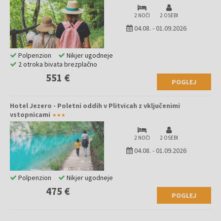
2 NOČI
2 OSEBI
04.08.
-
01.09.2026
Polpenzion
Nikjer ugodneje
2 otroka bivata brezplačno
551 €
POGLEJ
Hotel Jezero - Poletni oddih v Plitvicah z vključenimi
vstopnicami
2 NOČI
2 OSEBI
04.08.
-
01.09.2026
Polpenzion
Nikjer ugodneje
475 €
POGLEJ