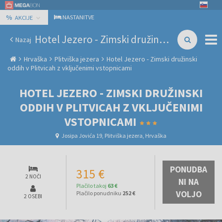
%
NASTANITVE
AKCIJE
Hotel Jezero - Zimski družinski oddih v Plitvicah z vključenimi vstopnicami
Nazaj
Hrvaška
Plitviška jezera
Hotel Jezero - Zimski družinski
oddih v Plitvicah z vključenimi vstopnicami
HOTEL JEZERO - ZIMSKI DRUŽINSKI
ODDIH V PLITVICAH Z VKLJUČENIMI
VSTOPNICAMI
Josipa Jovića 19, Plitviška jezera, Hrvaška
PONUDBA
315 €
2 NOČI
NI NA
Plačilo takoj
63 €
VOLJO
Plačilo ponudniku
252 €
2 OSEBI