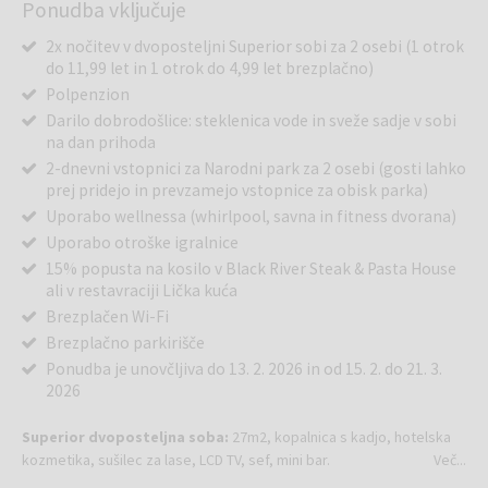
Ponudba vključuje
2x nočitev v dvoposteljni Superior sobi za 2 osebi (1 otrok
do 11,99 let in 1 otrok do 4,99 let brezplačno)
Polpenzion
Darilo dobrodošlice: steklenica vode in sveže sadje v sobi
na dan prihoda
2-dnevni vstopnici za Narodni park za 2 osebi (gosti lahko
prej pridejo in prevzamejo vstopnice za obisk parka)
Uporabo wellnessa (whirlpool, savna in fitness dvorana)
Uporabo otroške igralnice
15% popusta na kosilo v Black River Steak & Pasta House
ali v restavraciji Lička kuća
Brezplačen Wi-Fi
Brezplačno parkirišče
Ponudba je unovčljiva do 13. 2. 2026 in od 15. 2. do 21. 3.
2026
Superior dvoposteljna soba:
27m2, kopalnica s kadjo, hotelska
kozmetika, sušilec za lase, LCD TV, sef, mini bar.
Več...