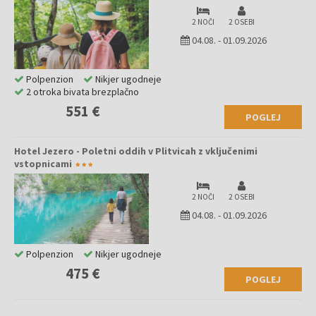
2 NOČI
2 OSEBI
04.08.
-
01.09.2026
Polpenzion
Nikjer ugodneje
2 otroka bivata brezplačno
551 €
POGLEJ
Hotel Jezero - Poletni oddih v Plitvicah z vključenimi
vstopnicami
2 NOČI
2 OSEBI
04.08.
-
01.09.2026
Polpenzion
Nikjer ugodneje
475 €
POGLEJ