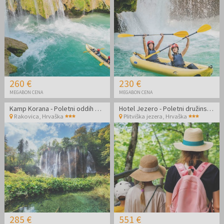
260 €
230 €
MEGABON CENA
MEGABON CENA
Kamp Korana - Poletni oddih v Plitvicah z vključenimi vstopnicami
Hotel Jezero - Poletni družinski oddih v Plitvicah z vključenimi vstopnicami
Rakovica
,
Hrvaška
Plitviška jezera
,
Hrvaška
285 €
551 €