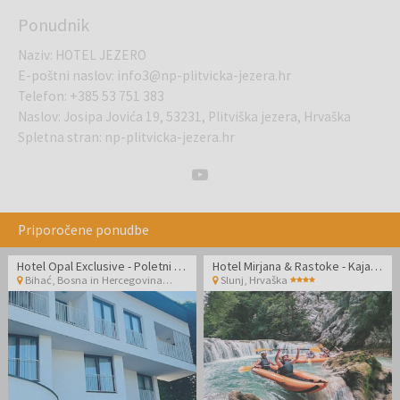
Ponudnik
Naziv
:
HOTEL JEZERO
E-poštni naslov
:
info3@np-plitvicka-jezera.hr
Telefon
:
+385 53 751 383
Naslov
:
Josipa Jovića 19, 53231, Plitviška jezera, Hrvaška
Spletna stran
:
np-plitvicka-jezera.hr
Priporočene ponudbe
Hotel Opal Exclusive - Poletni oddih v Bihaću
Hotel Mirjana & Rastoke - Kajakaštvo po čudoviti reki Mrežnici
Bihać
,
Bosna in Hercegovina
Slunj
,
Hrvaška