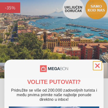
-
35
%
VOLITE PUTOVATI?
Ponuda uključuje
Pridružite se više od 200.000 zadovoljnih turista i
2x noćenje u Standard dvokrevetnoj sobi za 2 osobe
među prvima primite naše najbolje ponude
direktno u inbox!
Doručak
Besplatan Wi-Fi