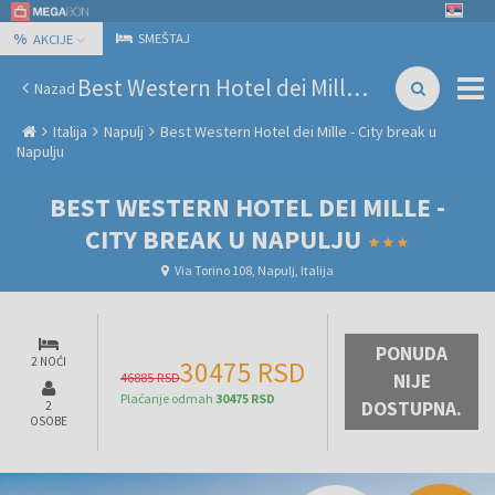
%
SMEŠTAJ
AKCIJE
Best Western Hotel dei Mille - City break u Napulju
Nazad
Italija
Napulj
Best Western Hotel dei Mille - City break u
Napulju
BEST WESTERN HOTEL DEI MILLE -
CITY BREAK U NAPULJU
Via Torino 108, Napulj, Italija
PONUDA
2 NOĆI
30475 RSD
46885 RSD
NIJE
Plaćanje odmah
30475 RSD
DOSTUPNA.
2
OSOBE