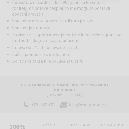
širok izbor keksa i kukuruznih pahuljica. Za savršen početak dana, tu
Popusti za decu: deca do 2,99 godina u krevetu sa
je i kutak za kafu i raznovrsni čajevi.
roditeljima borave besplatno (ne mogu se postaviti
dodatni kreveti)
Napulj - Grad koji vredi otkriti!
Voucher morate pokazati prilikom prijave
Napulj je fascinantan i intenzivan, poznat po svojim pijacama,
Voucher je prenosiv
jaslicama, kulturnom blagu i pizzi, sada deo UNESCO-ve svetske
Za više uzastopnih noćenja možete kupiti više kupona uz
baštine. Napulj je muzej na otvorenom: kvartovi vredni istraživanja
prethodni dogovor sa ponuđačem
centimetar po centimetar. Nema ulice, zgrade ili dvorišta koje ne
Prijava od 14 sati, odjava do 10 sati
vredi videti. Sa svojim mirisima i pogledima, to je grad koji treba
Kućni ljubimci nisu dozvoljeni
otkriti i ponovno otkriti. Grad je pun spomenika i muzeja. Napulj je
Boravišna taksa nije uključena u cenu
ujedno i more, istorija, sela koja vredi posetiti i pejsaž koji vredi
otkriti. Pripremite se zaljubiti u Napulj!
POTREBNA VAM JE POMOĆ OKO REZERVACIJE ILI
KUPOVINE?
(Pon-Pet 8.00 - 17.00)
0800 420000
info@megabon.eu
100%
VIŠE OD
PRISUTNI NA
USTANOVLJEN