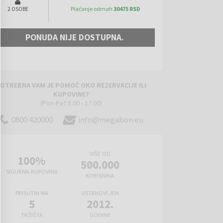
Plaćanje odmah
30475 RSD
2 OSOBE
PONUDA NIJE DOSTUPNA.
OTREBNA VAM JE POMOĆ OKO REZERVACIJE ILI
KUPOVINE?
(Pon-Pet 8.00 - 17.00)
0800 420000
info@megabon.eu
VIŠE OD
100%
500.000
SIGURNA KUPOVINA
KORISNIKA
PRISUTNI NA
USTANOVLJEN
5
2012.
TRŽIŠTA
GODINE