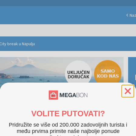
Na
City break u Napulju
VOLITE PUTOVATI?
Pridružite se više od 200.000 zadovoljnih turista i
među prvima primite naše najbolje ponude