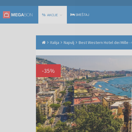
%
SMEŠTAJ
AKCIJE
Italija
Napulj
Best Western Hotel dei Mille - 
-
35
%