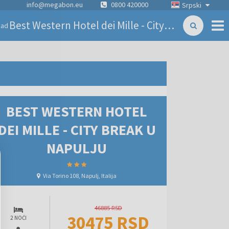
info@megabon.eu
0800 420000
Srpski
Best Western Hotel dei Mille - City break u Napulju
zad
BEST WESTERN HOTEL
DEI MILLE - CITY BREAK U
NAPULJU
Via Torino 108, Napulj, Italija
46885 RSD
30475 RSD
2 NOĆI