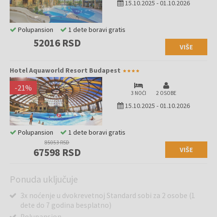
15.10.2025
-
01.10.2026
Polupansion
1 dete boravi gratis
52016 RSD
VIŠE
Hotel Aquaworld Resort Budapest
-
21
%
3 NOĆI
2 OSOBE
15.10.2025
-
01.10.2026
Polupansion
1 dete boravi gratis
85053 RSD
VIŠE
67598 RSD
Ponuda uključuje
3x noćenje u dvokrevetnoj Standard sobi za 2 osobe (1
dete do 7 godina besplatno)
Polupansion