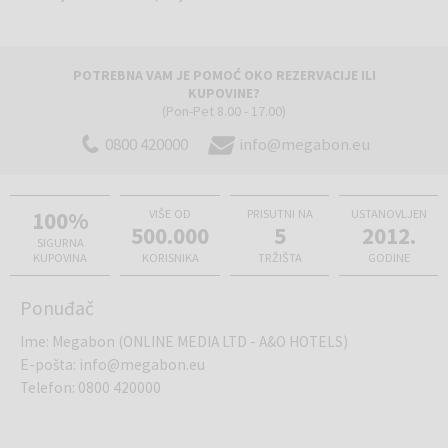
POTREBNA VAM JE POMOĆ OKO REZERVACIJE ILI
KUPOVINE?
(Pon-Pet 8.00 - 17.00)
0800 420000
info@megabon.eu
100%
VIŠE OD
PRISUTNI NA
USTANOVLJEN
500.000
5
2012.
SIGURNA
KUPOVINA
KORISNIKA
TRŽIŠTA
GODINE
Ponuđač
Ime
:
Megabon (ONLINE MEDIA LTD - A&O HOTELS)
E-pošta
:
info@megabon.eu
Telefon
:
0800 420000