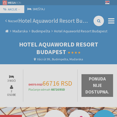
%
SMEŠTAJ
AKCIJE
Hotel Aquaworld Resort Budapest
Nazad
Mađarska
Budimpešta
Hotel Aquaworld Resort Budapest
HOTEL AQUAWORLD RESORT
BUDAPEST
Váci út 99., Budimpešta, Mađarska
PONUDA
3 NOĆI
66716 RSD
84975 RSD
NIJE
Plaćanje odmah
66716 RSD
DOSTUPNA.
2
OSOBE