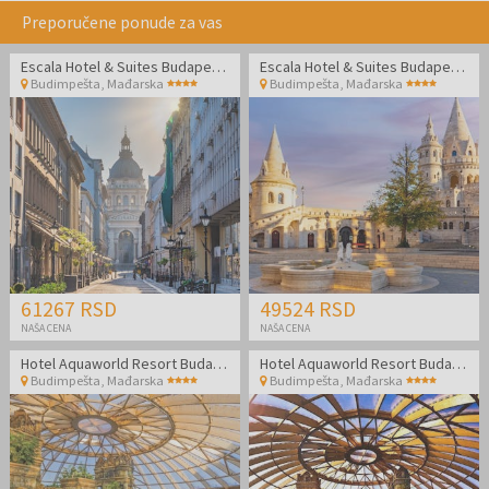
Preporučene ponude za vas
Escala Hotel & Suites Budapest - Porodični odmor
Escala Hotel & Suites Budapest - Porodični odmor
Budimpešta
,
Mađarska
Budimpešta
,
Mađarska
61267 RSD
49524 RSD
NAŠA CENA
NAŠA CENA
Hotel Aquaworld Resort Budapest
Hotel Aquaworld Resort Budapest
Budimpešta
,
Mađarska
Budimpešta
,
Mađarska