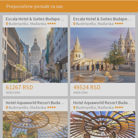
Preporučene ponude za vas
Escala Hotel & Suites Budapest - Porodični odmor
Escala Hotel & Suites Budapest - Porodični odmor
Budimpešta
,
Mađarska
Budimpešta
,
Mađarska
61267 RSD
49524 RSD
NAŠA CENA
NAŠA CENA
Hotel Aquaworld Resort Budapest
Hotel Aquaworld Resort Budapest
Budimpešta
,
Mađarska
Budimpešta
,
Mađarska