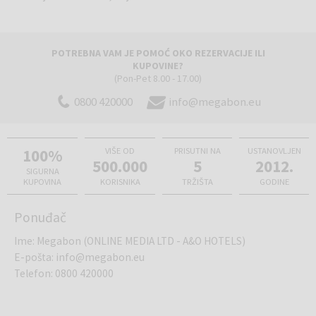
POTREBNA VAM JE POMOĆ OKO REZERVACIJE ILI
KUPOVINE?
(Pon-Pet 8.00 - 17.00)
0800 420000
info@megabon.eu
100%
VIŠE OD
PRISUTNI NA
USTANOVLJEN
500.000
5
2012.
SIGURNA
KUPOVINA
KORISNIKA
TRŽIŠTA
GODINE
Ponuđač
Ime
:
Megabon (ONLINE MEDIA LTD - A&O HOTELS)
E-pošta
:
info@megabon.eu
Telefon
:
0800 420000