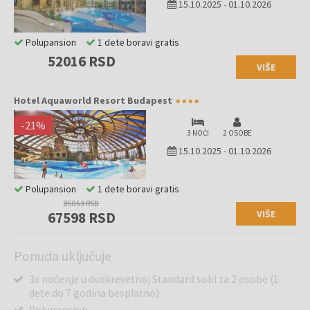
15.10.2025
-
01.10.2026
Polupansion
1 dete boravi gratis
52016 RSD
VIŠE
Hotel Aquaworld Resort Budapest
-
21
%
3 NOĆI
2 OSOBE
15.10.2025
-
01.10.2026
Polupansion
1 dete boravi gratis
85053 RSD
VIŠE
67598 RSD
Ponuda uključuje
3x noćenje u dvokrevetnoj Standard sobi za 2 osobe (1
dete do 7 godina besplatno)
Polupansion