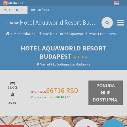
%
SMEŠTAJ
AKCIJE
Hotel Aquaworld Resort Budapest
Nazad
Mađarska
Budimpešta
Hotel Aquaworld Resort Budapest
HOTEL AQUAWORLD RESORT
BUDAPEST
Váci út 99., Budimpešta, Mađarska
PONUDA
3 NOĆI
66716 RSD
84975 RSD
NIJE
Plaćanje odmah
66716 RSD
DOSTUPNA.
2
OSOBE