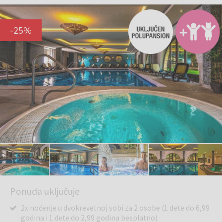
-
25
%
Ponuda uključuje
2x noćenje u dvokrevetnoj sobi za 2 osobe (1 dete do 6,99
godina i 1 dete do 2,99 godina besplatno)