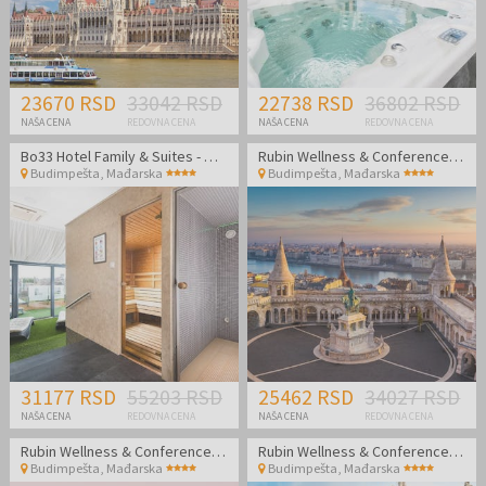
23670 RSD
33042 RSD
22738 RSD
36802 RSD
NAŠA CENA
REDOVNA CENA
NAŠA CENA
REDOVNA CENA
Bo33 Hotel Family & Suites - Wellness odmor u Budimpešti
Rubin Wellness & Conference Hotel
Budimpešta
,
Mađarska
Budimpešta
,
Mađarska
31177 RSD
55203 RSD
25462 RSD
34027 RSD
NAŠA CENA
REDOVNA CENA
NAŠA CENA
REDOVNA CENA
Rubin Wellness & Conference Hotel
Rubin Wellness & Conference Hotel
Budimpešta
,
Mađarska
Budimpešta
,
Mađarska