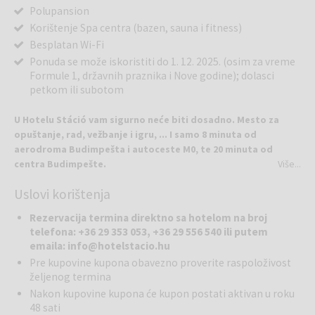
Polupansion
Korištenje Spa centra (bazen, sauna i fitness)
Besplatan Wi-Fi
Ponuda se može iskoristiti do 1. 12. 2025. (osim za vreme
Formule 1, državnih praznika i Nove godine); dolasci
petkom ili subotom
U Hotelu Stáció vam sigurno neće biti dosadno. Mesto za
opuštanje, rad, vežbanje i igru, ... I samo 8 minuta od
aerodroma Budimpešta i autoceste M0, te 20 minuta od
centra Budimpešte.
Više...
Uslovi korištenja
Hotel Stáció čeka poslovne i turiste u mirnom okruženju. Hotel ima
75 udobnih soba, uključujući 4 vrlo prostrana apartmana, 1000 m2
Rezervacija termina direktno sa hotelom na broj
wellnessa i fitnessa, 6 konferencijskih dvorana, besplatni brzi WIFI,
telefona: +36 29 353 053, +36 29 556 540 ili putem
besplatan prevoz između aerodroma i hotela, kao i bogat izbor
emaila: info@hotelstacio.hu
restorana Pipacs.
Pre kupovine kupona obavezno proverite raspoloživost
željenog termina
Možete uživati ​​u blagotvornim efektima 1000 m2 površine: vodeni
Nakon kupovine kupona će kupon postati aktivan u roku
bazen (takođe "beskonačni rubni bazen"), jacuzzi, finska sauna, infra
48 sati
sauna, parna kupka i slana kabina, uronjeni bazen, Kneipp, grejane