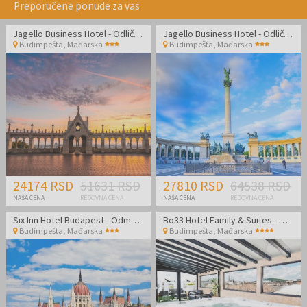
Preporučene ponude za vas
Jagello Business Hotel - Odlična lokacija u blizini World Trade Centra
Jagello Business Hotel - Odlična lokacija u blizini World Trade Centra
Budimpešta
,
Mađarska
Budimpešta
,
Mađarska
24174 RSD
51631 RSD
27810 RSD
64538 RSD
NAŠA CENA
REDOVNA CENA
NAŠA CENA
REDOVNA CENA
Six Inn Hotel Budapest - Odmor u prijatnom ambijentu u centru Budimpešte!
Bo33 Hotel Family & Suites - Wellness odmor u Budimpešti
Budimpešta
,
Mađarska
Budimpešta
,
Mađarska