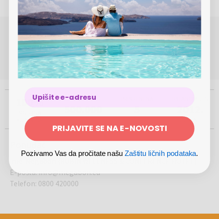
POTREBNA VAM JE POMOĆ OKO REZERVACIJE ILI
KUPOVINE?
(Pon-Pet 8.00 - 17.00)
0800 420000
info@megabon.eu
100%
VIŠE OD
PRISUTNI NA
USTANOVLJEN
500.000
5
2012.
SIGURNA
KUPOVINA
KORISNIKA
TRŽIŠTA
GODINE
PRIJAVITE SE NA E-NOVOSTI
Ponuđač
Pozivamo Vas da pročitate našu
Zaštitu ličnih podataka
.
Ime
:
Megabon (RUBIN WELLNESS & CONFERENCE HOTEL)
E-pošta
:
info@megabon.eu
Telefon
:
0800 420000