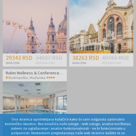
29343 RSD
34037 RSD
38263 RSD
49765 RSD
NAŠA CENA
REDOVNA CENA
NAŠA CENA
REDOVNA CENA
Rubin Wellness & Conference Hotel
Budimpešta
,
Mađarska
Ova stranica upotrebljava kolačiće kako bi vam osigurala optimalno
korisničko iskustvo. Bez kolačića naše usluge - web usluge, analize korištenja,
sistemi za oglašavanje i analize funkcionalnosti - ne bi funkcionisale u
potpunosti. Nastavkom pregledavanja naše web stranice slažete se sa