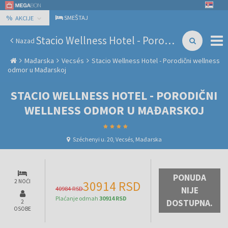
%
SMEŠTAJ
AKCIJE
Stacio Wellness Hotel - Porodični wellness odmor u Mađarskoj
Nazad
Mađarska
Vecsés
Stacio Wellness Hotel - Porodični wellness
odmor u Mađarskoj
STACIO WELLNESS HOTEL - PORODIČNI
WELLNESS ODMOR U MAĐARSKOJ
Széchenyi u. 20, Vecsés, Mađarska
PONUDA
2 NOĆI
30914 RSD
40984 RSD
NIJE
Plaćanje odmah
30914 RSD
DOSTUPNA.
2
OSOBE