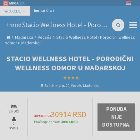
%
SMEŠTAJ
AKCIJE
Stacio Wellness Hotel - Porodični wellness odmor u Mađarskoj
Nazad
Mađarska
Vecsés
Stacio Wellness Hotel - Porodični wellness
odmor u Mađarskoj
STACIO WELLNESS HOTEL - PORODIČNI
WELLNESS ODMOR U MAĐARSKOJ
Széchenyi u. 20, Vecsés, Mađarska
PONUDA
2 NOĆI
30914 RSD
40984 RSD
NIJE
Plaćanje odmah
30914 RSD
DOSTUPNA.
2
OSOBE