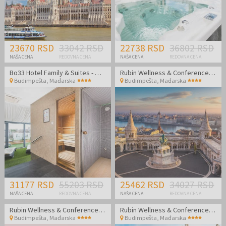
23670 RSD
33042 RSD
22738 RSD
36802 RSD
NAŠA CENA
REDOVNA CENA
NAŠA CENA
REDOVNA CENA
Bo33 Hotel Family & Suites - Wellness odmor u Budimpešti
Rubin Wellness & Conference Hotel
Budimpešta
,
Mađarska
Budimpešta
,
Mađarska
31177 RSD
55203 RSD
25462 RSD
34027 RSD
NAŠA CENA
REDOVNA CENA
NAŠA CENA
REDOVNA CENA
Rubin Wellness & Conference Hotel
Rubin Wellness & Conference Hotel
Budimpešta
,
Mađarska
Budimpešta
,
Mađarska