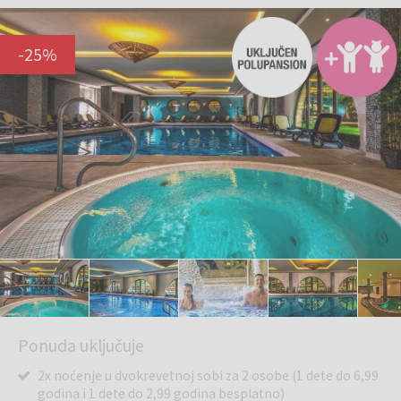
-
25
%
Ponuda uključuje
2x noćenje u dvokrevetnoj sobi za 2 osobe (1 dete do 6,99
godina i 1 dete do 2,99 godina besplatno)