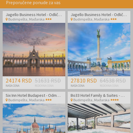
Preporučene ponude za vas
Jagello Business Hotel - Odlična lokacija u blizini World Trade Centra
Jagello Business Hotel - Odlična lokacija u blizini World Trade Centra
Budimpešta
,
Mađarska
Budimpešta
,
Mađarska
24174 RSD
51631 RSD
27810 RSD
64538 RSD
NAŠA CENA
REDOVNA CENA
NAŠA CENA
REDOVNA CENA
Six Inn Hotel Budapest - Odmor u prijatnom ambijentu u centru Budimpešte!
Bo33 Hotel Family & Suites - Wellness odmor u Budimpešti
Budimpešta
,
Mađarska
Budimpešta
,
Mađarska