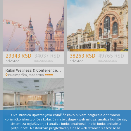
29343 RSD
34037 RSD
38263 RSD
49765 RSD
NAŠA CENA
REDOVNA CENA
NAŠA CENA
REDOVNA CENA
Rubin Wellness & Conference Hotel
Budimpešta
,
Mađarska
Ova stranica upotrebljava kolačiće kako bi vam osigurala optimalno
korisničko iskustvo. Bez kolačića naše usluge - web usluge, analize korištenja,
sistemi za oglašavanje i analize funkcionalnosti - ne bi funkcionisale u
potpunosti. Nastavkom pregledavanja naše web stranice slažete se sa