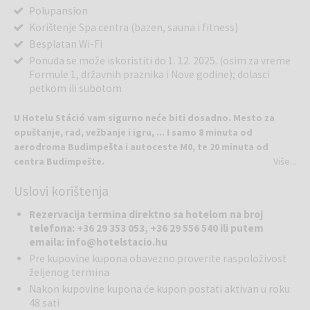
Polupansion
Korištenje Spa centra (bazen, sauna i fitness)
Besplatan Wi-Fi
Ponuda se može iskoristiti do 1. 12. 2025. (osim za vreme
Formule 1, državnih praznika i Nove godine); dolasci
petkom ili subotom
U Hotelu Stáció vam sigurno neće biti dosadno. Mesto za
opuštanje, rad, vežbanje i igru, ... I samo 8 minuta od
aerodroma Budimpešta i autoceste M0, te 20 minuta od
centra Budimpešte.
Više...
Uslovi korištenja
Hotel Stáció čeka poslovne i turiste u mirnom okruženju. Hotel ima
75 udobnih soba, uključujući 4 vrlo prostrana apartmana, 1000 m2
Rezervacija termina direktno sa hotelom na broj
wellnessa i fitnessa, 6 konferencijskih dvorana, besplatni brzi WIFI,
telefona: +36 29 353 053, +36 29 556 540 ili putem
besplatan prevoz između aerodroma i hotela, kao i bogat izbor
emaila: info@hotelstacio.hu
restorana Pipacs.
Pre kupovine kupona obavezno proverite raspoloživost
željenog termina
Možete uživati ​​u blagotvornim efektima 1000 m2 površine: vodeni
Nakon kupovine kupona će kupon postati aktivan u roku
bazen (takođe "beskonačni rubni bazen"), jacuzzi, finska sauna, infra
48 sati
sauna, parna kupka i slana kabina, uronjeni bazen, Kneipp, grejane