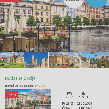
Dodatne opcije
Hotel Daisy Superior
-
43
%
2 NOĆI
2 OSOBE
28.05.
-
21.12.2026
04.01.
-
31.01.2027