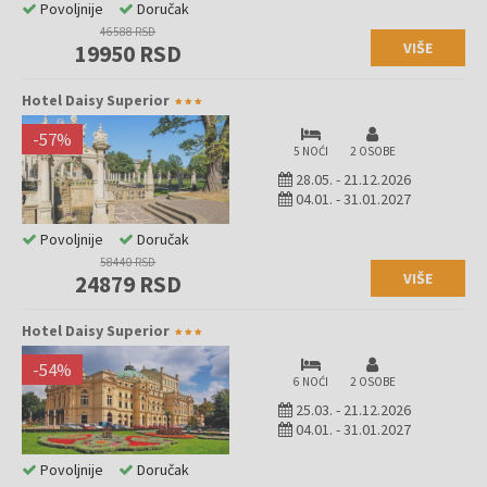
Povoljnije
Doručak
46588 RSD
VIŠE
19950 RSD
Hotel Daisy Superior
-
57
%
5 NOĆI
2 OSOBE
28.05.
-
21.12.2026
04.01.
-
31.01.2027
Povoljnije
Doručak
58440 RSD
VIŠE
24879 RSD
Hotel Daisy Superior
-
54
%
6 NOĆI
2 OSOBE
25.03.
-
21.12.2026
04.01.
-
31.01.2027
Povoljnije
Doručak