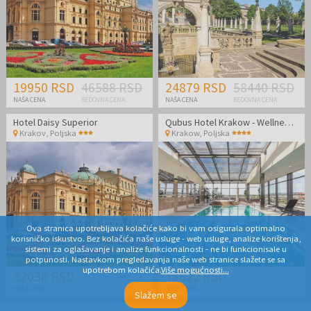
19950 RSD
46588 RSD
24879 RSD
58440 RSD
NAŠA CENA
REDOVNA CENA
NAŠA CENA
REDOVNA CENA
Hotel Daisy Superior
Qubus Hotel Krakow - Wellness odmor u srcu Poljske
Krakov
,
Poljska
Krakow
,
Poljska
Ova stranica upotrebljava kolačiće kako bi vam osigurala optimalno
korisničko iskustvo. Bez kolačića naše usluge - web usluge, analize korištenja,
sistemi za oglašavanje i analize funkcionalnosti - ne bi funkcionisale u
potpunosti. Nastavkom pregledavanja naše web stranice slažete se sa
upotrebom kolačića.
Više mogućnosti...
32038 RSD
70058 RSD
13622 RSD
NAŠA CENA
REDOVNA CENA
NAŠA CENA
Slažem se