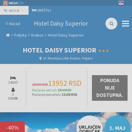
%
SMEŠTAJ
AKCIJE
Hotel Daisy Superior
Nazad
Poljska
Krakov
Hotel Daisy Superior
HOTEL DAISY SUPERIOR
Ul. Morelowa 26A, Krakov, Poljska
PONUDA
13952 RSD
2 NOĆI
23330 RSD
NIJE
Plaćanje odmah
2814 RSD
DOSTUPNA.
2
Plaćanje ponuđaču
11138 RSD
OSOBE
-
40
%