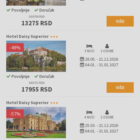
Povoljnije
Doručak
23378 RSD
VIŠE
13275 RSD
Hotel Daisy Superior
-
49
%
3 NOĆI
2 OSOBE
28.05.
-
21.12.2026
04.01.
-
31.01.2027
Povoljnije
Doručak
34971 RSD
VIŠE
17955 RSD
Hotel Daisy Superior
-
57
%
4 NOĆI
2 OSOBE
25.03.
-
21.12.2026
04.01.
-
31.01.2027