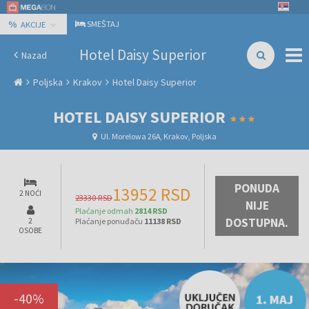
%
SMEŠTAJ
AKCIJE
Hotel Daisy Superior
Nazad
Poljska
Krakov
Hotel Daisy Superior
HOTEL DAISY SUPERIOR
Ul. Morelowa 26A, Krakov, Poljska
PONUDA
13952 RSD
2 NOĆI
23330 RSD
NIJE
Plaćanje odmah
2814 RSD
DOSTUPNA.
2
Plaćanje ponuđaču
11138 RSD
OSOBE
-
40
%