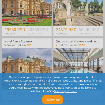
19950 RSD
46588 RSD
24879 RSD
58440 RSD
NAŠA CENA
REDOVNA CENA
NAŠA CENA
REDOVNA CENA
Hotel Daisy Superior
Qubus Hotel Krakow - Wellness odmor u srcu Poljske
Krakov
,
Poljska
Krakow
,
Poljska
Ova stranica upotrebljava kolačiće kako bi vam osigurala optimalno
korisničko iskustvo. Bez kolačića naše usluge - web usluge, analize korištenja,
sistemi za oglašavanje i analize funkcionalnosti - ne bi funkcionisale u
potpunosti. Nastavkom pregledavanja naše web stranice slažete se sa
upotrebom kolačića.
Više mogućnosti...
32038 RSD
70058 RSD
13622 RSD
NAŠA CENA
REDOVNA CENA
NAŠA CENA
Slažem se