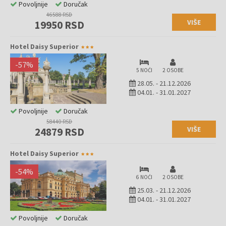
Povoljnije
Doručak
46588 RSD
VIŠE
19950 RSD
Hotel Daisy Superior
-
57
%
5 NOĆI
2 OSOBE
28.05.
-
21.12.2026
04.01.
-
31.01.2027
Povoljnije
Doručak
58440 RSD
VIŠE
24879 RSD
Hotel Daisy Superior
-
54
%
6 NOĆI
2 OSOBE
25.03.
-
21.12.2026
04.01.
-
31.01.2027
Povoljnije
Doručak