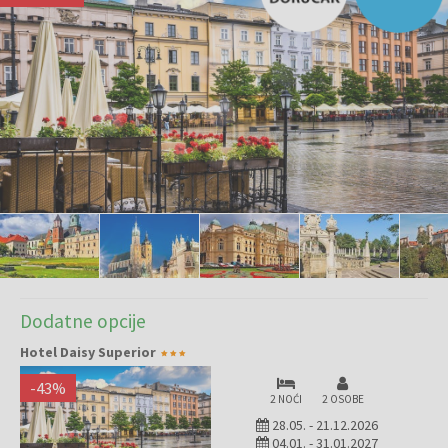
Dodatne opcije
Hotel Daisy Superior
-
43
%
2 NOĆI
2 OSOBE
28.05.
-
21.12.2026
04.01.
-
31.01.2027