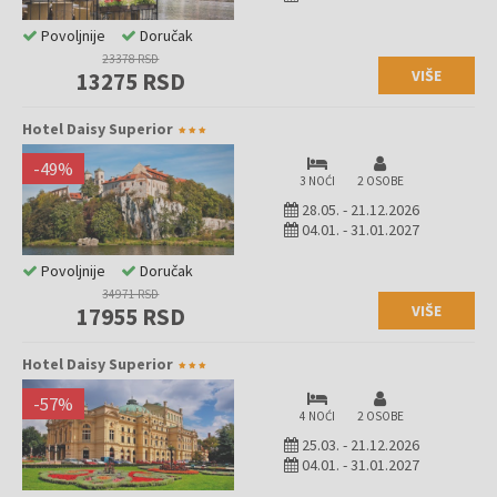
Povoljnije
Doručak
23378 RSD
VIŠE
13275 RSD
Hotel Daisy Superior
-
49
%
3 NOĆI
2 OSOBE
28.05.
-
21.12.2026
04.01.
-
31.01.2027
Povoljnije
Doručak
34971 RSD
VIŠE
17955 RSD
Hotel Daisy Superior
-
57
%
4 NOĆI
2 OSOBE
25.03.
-
21.12.2026
04.01.
-
31.01.2027