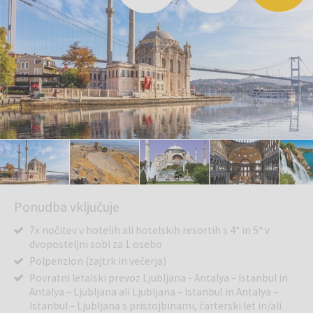
Ponudba vključuje
7x nočitev v hotelih ali hotelskih resortih s 4* in 5* v
dvoposteljni sobi za 1 osebo
Polpenzion (zajtrk in večerja)
Povratni letalski prevoz Ljubljana - Antalya – Istanbul in
Antalya – Ljubljana ali Ljubljana – Istanbul in Antalya –
Istanbul – Ljubljana s pristojbinami, čarterski let in/ali