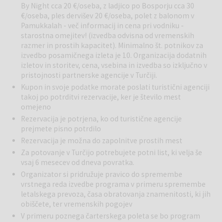
By Night cca 20 €/oseba, z ladjico po Bosporju cca 30
iz zemlje, kot ogromne gobe, medtem ko vas v stene vklesane hiše
€/oseba, ples dervišev 20 €/oseba, polet z balonom v
in elegantni hoteli opazujejo z vseh strani. Prvi pribežniki so se na
Pamukkalah - več informacij in cena pri vodniku -
tem področju naselili v 7 st. Kasneje so jim sledili menihi, ki so tu
starostna omejitev! (izvedba odvisna od vremenskih
izdolbli cerkve, kapele in samostane. Popoldan možna udeležba na
razmer in prostih kapacitet). Minimalno št. potnikov za
fakultativnem izletu (za plačilo). Večerja in nočitev na območju
izvedbo posamičnega izleta je 10. Organizacija dodatnih
Kapadokije.
izletov in storitev, cena, vsebina in izvedba so izključno v
pristojnosti partnerske agencije v Turčiji.
5. dan:
Göreme – Uchisar. Zajtrk. Danes se nam pridružite pri
Kupon in svoje podatke morate poslati turistični agenciji
ogledu Göreme, kjer si boste ogledali podzemno jamsko cerkev, ki
takoj po potrditvi rezervacije, ker je število mest
je pod zaščito organizacije Unesco in velja za kulturni spomenik.
omejeno
Tukaj se je narava predala fantaziji; pokrajina sestoji iz kamnitih
Rezervacija je potrjena, ko od turistične agencije
sten, piramidnih kamnov in kegljev iz lehnjaka, ki so preluknjani kot
prejmete pisno potrdilo
mravljišče. Nato vas popeljemo skozi dolino Simon ali „Dolino
Rezervacija je možna do zapolnitve prostih mest
menihov“ imenovano tudi „Dolina pravljičnih dimnikov“. Pokrajina je s
Za potovanje v Turčijo potrebujete potni list, ki velja še
svojimi izoliranimi ali združenimi oblikami, ki segajo tudi do preko
vsaj 6 mesecev od dneva povratka.
deset metrov v višino, tako unikatna in popolna, da človek obnemi.
Organizator si pridružuje pravico do spremembe
Vožnja do Uchisarja, kjer je predviden kratek postanek za zunanji
vrstnega reda izvedbe programa v primeru spremembe
ogled te dihjemajoče pokrajine. Nato obiščemo tkalnico preprog in
letalskega prevoza, časa obratovanja znamenitosti, ki jih
spoznamo postopek izdelave preproge, vse od pridobivanja
obiščete, ter vremenskih pogojev
naravnih materialov: svile, bombaža in volne - do končnega izdelka.
V primeru poznega čarterskega poleta se bo program
Za zaključek dneva se bomo sprehodili še po čudovitem mestu