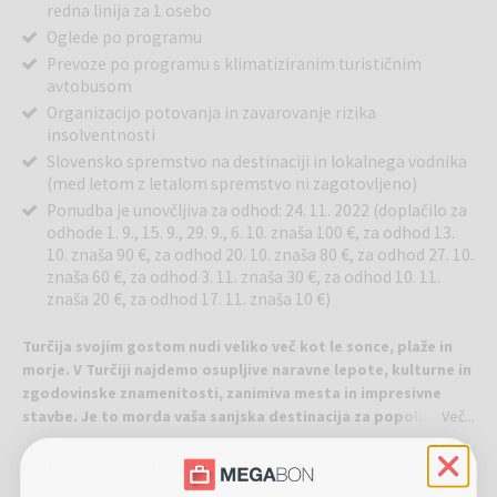
redna linija za 1 osebo
Oglede po programu
Prevoze po programu s klimatiziranim turističnim
avtobusom
Organizacijo potovanja in zavarovanje rizika
insolventnosti
Slovensko spremstvo na destinaciji in lokalnega vodnika
(med letom z letalom spremstvo ni zagotovljeno)
Ponudba je unovčljiva za odhod: 24. 11. 2022 (doplačilo za
odhode 1. 9., 15. 9., 29. 9., 6. 10. znaša 100 €, za odhod 13.
10. znaša 90 €, za odhod 20. 10. znaša 80 €, za odhod 27. 10.
znaša 60 €, za odhod 3. 11. znaša 30 €, za odhod 10. 11.
znaša 20 €, za odhod 17. 11. znaša 10 €)
Turčija svojim gostom nudi veliko več kot le sonce, plaže in
morje. V Turčiji najdemo osupljive naravne lepote, kulturne in
zgodovinske znamenitosti, zanimiva mesta in impresivne
stavbe. Je to morda vaša sanjska destinacija za popoln
Več...
oddih?
Pogoji koriščenja
Predviden program