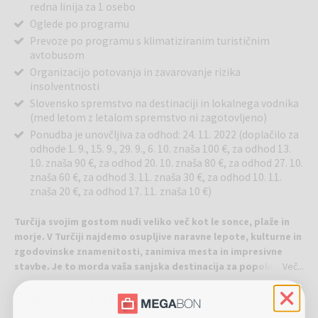
redna linija za 1 osebo
Oglede po programu
Prevoze po programu s klimatiziranim turističnim
avtobusom
Organizacijo potovanja in zavarovanje rizika
insolventnosti
Slovensko spremstvo na destinaciji in lokalnega vodnika
(med letom z letalom spremstvo ni zagotovljeno)
Ponudba je unovčljiva za odhod: 24. 11. 2022 (doplačilo za
odhode 1. 9., 15. 9., 29. 9., 6. 10. znaša 100 €, za odhod 13.
10. znaša 90 €, za odhod 20. 10. znaša 80 €, za odhod 27. 10.
znaša 60 €, za odhod 3. 11. znaša 30 €, za odhod 10. 11.
znaša 20 €, za odhod 17. 11. znaša 10 €)
Turčija svojim gostom nudi veliko več kot le sonce, plaže in
morje. V Turčiji najdemo osupljive naravne lepote, kulturne in
zgodovinske znamenitosti, zanimiva mesta in impresivne
stavbe. Je to morda vaša sanjska destinacija za popoln
Več...
oddih?
Pogoji koriščenja
Predviden program