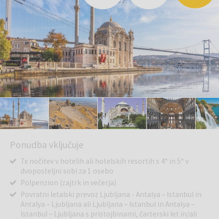
Ponudba vključuje
7x nočitev v hotelih ali hotelskih resortih s 4* in 5* v
dvoposteljni sobi za 1 osebo
Polpenzion (zajtrk in večerja)
Povratni letalski prevoz Ljubljana - Antalya – Istanbul in
Antalya – Ljubljana ali Ljubljana – Istanbul in Antalya –
Istanbul – Ljubljana s pristojbinami, čarterski let in/ali