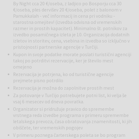
By Night cca 20 €/oseba, z ladjico po Bosporju cca 30
iz zemlje, kot ogromne gobe, medtem ko vas v stene vklesane hiše
€/oseba, ples dervišev 20 €/oseba, polet z balonom v
in elegantni hoteli opazujejo z vseh strani. Prvi pribežniki so se na
Pamukkalah - več informacij in cena pri vodniku -
tem področju naselili v 7 st. Kasneje so jim sledili menihi, ki so tu
starostna omejitev! (izvedba odvisna od vremenskih
izdolbli cerkve, kapele in samostane. Popoldan možna udeležba na
razmer in prostih kapacitet). Minimalno št. potnikov za
fakultativnem izletu (za plačilo). Večerja in nočitev na območju
izvedbo posamičnega izleta je 10. Organizacija dodatnih
Kapadokije.
izletov in storitev, cena, vsebina in izvedba so izključno v
pristojnosti partnerske agencije v Turčiji.
5. dan:
Göreme – Uchisar. Zajtrk. Danes se nam pridružite pri
Kupon in svoje podatke morate poslati turistični agenciji
ogledu Göreme, kjer si boste ogledali podzemno jamsko cerkev, ki
takoj po potrditvi rezervacije, ker je število mest
je pod zaščito organizacije Unesco in velja za kulturni spomenik.
omejeno
Tukaj se je narava predala fantaziji; pokrajina sestoji iz kamnitih
Rezervacija je potrjena, ko od turistične agencije
sten, piramidnih kamnov in kegljev iz lehnjaka, ki so preluknjani kot
prejmete pisno potrdilo
mravljišče. Nato vas popeljemo skozi dolino Simon ali „Dolino
Rezervacija je možna do zapolnitve prostih mest
menihov“ imenovano tudi „Dolina pravljičnih dimnikov“. Pokrajina je s
Za potovanje v Turčijo potrebujete potni list, ki velja še
svojimi izoliranimi ali združenimi oblikami, ki segajo tudi do preko
vsaj 6 mesecev od dneva povratka.
deset metrov v višino, tako unikatna in popolna, da človek obnemi.
Organizator si pridružuje pravico do spremembe
Vožnja do Uchisarja, kjer je predviden kratek postanek za zunanji
vrstnega reda izvedbe programa v primeru spremembe
ogled te dihjemajoče pokrajine. Nato obiščemo tkalnico preprog in
letalskega prevoza, časa obratovanja znamenitosti, ki jih
spoznamo postopek izdelave preproge, vse od pridobivanja
obiščete, ter vremenskih pogojev
naravnih materialov: svile, bombaža in volne - do končnega izdelka.
V primeru poznega čarterskega poleta se bo program
Za zaključek dneva se bomo sprehodili še po čudovitem mestu