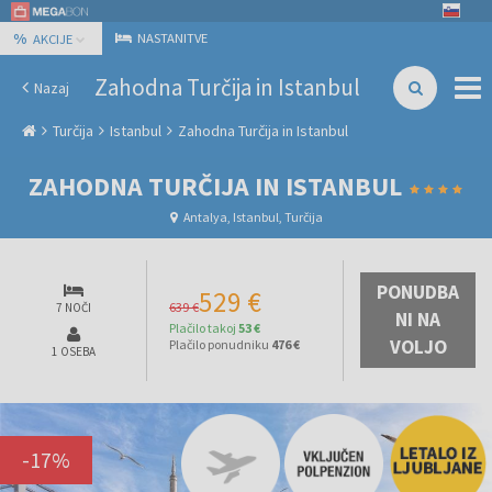
%
NASTANITVE
AKCIJE
Zahodna Turčija in Istanbul
Nazaj
Turčija
Istanbul
Zahodna Turčija in Istanbul
ZAHODNA TURČIJA IN ISTANBUL
Antalya, Istanbul, Turčija
PONUDBA
529 €
639 €
7 NOČI
NI NA
Plačilo takoj
53 €
VOLJO
Plačilo ponudniku
476 €
1 OSEBA
-
17
%