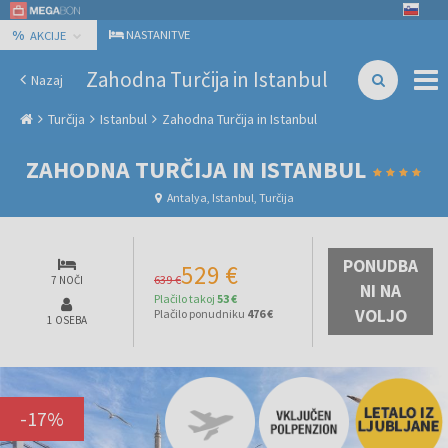
%
NASTANITVE
AKCIJE
Zahodna Turčija in Istanbul
Nazaj
Turčija
Istanbul
Zahodna Turčija in Istanbul
ZAHODNA TURČIJA IN ISTANBUL
Antalya, Istanbul, Turčija
PONUDBA
529 €
639 €
7 NOČI
NI NA
Plačilo takoj
53 €
VOLJO
Plačilo ponudniku
476 €
1 OSEBA
-
17
%