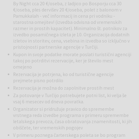
By Night cca 20 €/oseba, z ladjico po Bosporju cca 30
iz zemlje, kot ogromne gobe, medtem ko vas v stene vklesane hiše
€/oseba, ples dervišev 20 €/oseba, polet z balonom v
in elegantni hoteli opazujejo z vseh strani. Prvi pribežniki so se na
Pamukkalah - več informacij in cena pri vodniku -
tem področju naselili v 7 st. Kasneje so jim sledili menihi, ki so tu
starostna omejitev! (izvedba odvisna od vremenskih
izdolbli cerkve, kapele in samostane. Popoldan možna udeležba na
razmer in prostih kapacitet). Minimalno št. potnikov za
fakultativnem izletu (za plačilo). Večerja in nočitev na območju
izvedbo posamičnega izleta je 10. Organizacija dodatnih
Kapadokije.
izletov in storitev, cena, vsebina in izvedba so izključno v
pristojnosti partnerske agencije v Turčiji.
5. dan:
Göreme – Uchisar. Zajtrk. Danes se nam pridružite pri
Kupon in svoje podatke morate poslati turistični agenciji
ogledu Göreme, kjer si boste ogledali podzemno jamsko cerkev, ki
takoj po potrditvi rezervacije, ker je število mest
je pod zaščito organizacije Unesco in velja za kulturni spomenik.
omejeno
Tukaj se je narava predala fantaziji; pokrajina sestoji iz kamnitih
Rezervacija je potrjena, ko od turistične agencije
sten, piramidnih kamnov in kegljev iz lehnjaka, ki so preluknjani kot
prejmete pisno potrdilo
mravljišče. Nato vas popeljemo skozi dolino Simon ali „Dolino
Rezervacija je možna do zapolnitve prostih mest
menihov“ imenovano tudi „Dolina pravljičnih dimnikov“. Pokrajina je s
Za potovanje v Turčijo potrebujete potni list, ki velja še
svojimi izoliranimi ali združenimi oblikami, ki segajo tudi do preko
vsaj 6 mesecev od dneva povratka.
deset metrov v višino, tako unikatna in popolna, da človek obnemi.
Organizator si pridružuje pravico do spremembe
Vožnja do Uchisarja, kjer je predviden kratek postanek za zunanji
vrstnega reda izvedbe programa v primeru spremembe
ogled te dihjemajoče pokrajine. Nato obiščemo tkalnico preprog in
letalskega prevoza, časa obratovanja znamenitosti, ki jih
spoznamo postopek izdelave preproge, vse od pridobivanja
obiščete, ter vremenskih pogojev
naravnih materialov: svile, bombaža in volne - do končnega izdelka.
V primeru poznega čarterskega poleta se bo program
Za zaključek dneva se bomo sprehodili še po čudovitem mestu