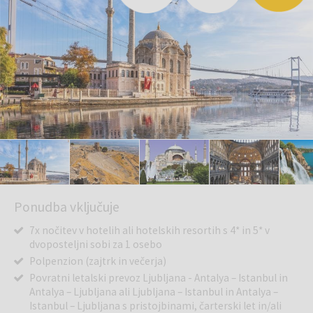
Ponudba vključuje
7x nočitev v hotelih ali hotelskih resortih s 4* in 5* v
dvoposteljni sobi za 1 osebo
Polpenzion (zajtrk in večerja)
Povratni letalski prevoz Ljubljana - Antalya – Istanbul in
Antalya – Ljubljana ali Ljubljana – Istanbul in Antalya –
Istanbul – Ljubljana s pristojbinami, čarterski let in/ali