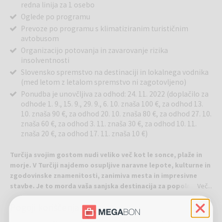
redna linija za 1 osebo
Oglede po programu
Prevoze po programu s klimatiziranim turističnim
avtobusom
Organizacijo potovanja in zavarovanje rizika
insolventnosti
Slovensko spremstvo na destinaciji in lokalnega vodnika
(med letom z letalom spremstvo ni zagotovljeno)
Ponudba je unovčljiva za odhod: 24. 11. 2022 (doplačilo za
odhode 1. 9., 15. 9., 29. 9., 6. 10. znaša 100 €, za odhod 13.
10. znaša 90 €, za odhod 20. 10. znaša 80 €, za odhod 27. 10.
znaša 60 €, za odhod 3. 11. znaša 30 €, za odhod 10. 11.
znaša 20 €, za odhod 17. 11. znaša 10 €)
Turčija svojim gostom nudi veliko več kot le sonce, plaže in
morje. V Turčiji najdemo osupljive naravne lepote, kulturne in
zgodovinske znamenitosti, zanimiva mesta in impresivne
stavbe. Je to morda vaša sanjska destinacija za popoln
Več...
oddih?
Pogoji koriščenja
Predviden program