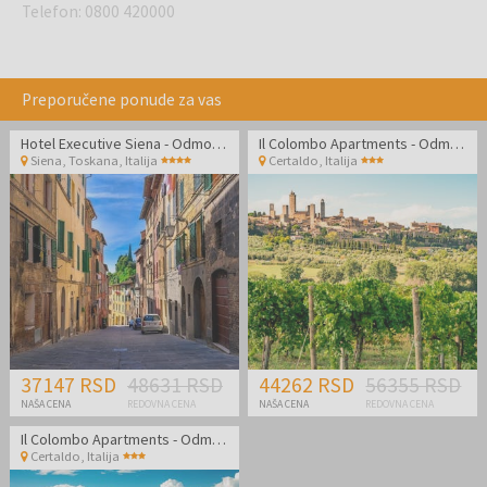
Telefon
:
0800 420000
Preporučene ponude za vas
Hotel Executive Siena - Odmor u Toskani
Il Colombo Apartments - Odmor u divnoj Toskani
Siena, Toskana
,
Italija
Certaldo
,
Italija
37147 RSD
48631 RSD
44262 RSD
56355 RSD
NAŠA CENA
REDOVNA CENA
NAŠA CENA
REDOVNA CENA
Il Colombo Apartments - Odmor u divnoj Toskani
Certaldo
,
Italija