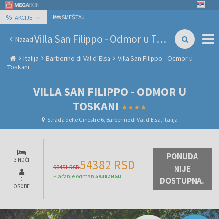
%
SMEŠTAJ
AKCIJE
Villa San Filippo - Odmor u Toskani
Nazad
Italija
Barberino di Val dʼElsa
Villa San Filippo - Odmor u
Toskani
VILLA SAN FILIPPO - ODMOR U
TOSKANI
Strada delle Ginestre 6, Barberino di Val dʼElsa, Italija
PONUDA
3 NOĆI
54382 RSD
98451 RSD
NIJE
Plaćanje odmah
54382 RSD
DOSTUPNA.
2
OSOBE