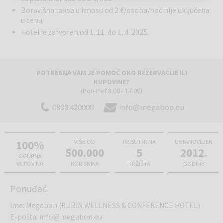
Boravišna taksa u iznosu od 2 €/osoba/noć nije uključena
u cenu
Hotel je zatvoren od 1. 11. do 1. 4. 2025.
POTREBNA VAM JE POMOĆ OKO REZERVACIJE ILI
KUPOVINE?
(Pon-Pet 8.00 - 17.00)
0800 420000
info@megabon.eu
100%
VIŠE OD
PRISUTNI NA
USTANOVLJEN
500.000
5
2012.
SIGURNA
KUPOVINA
KORISNIKA
TRŽIŠTA
GODINE
Ponuđač
Ime
:
Megabon (RUBIN WELLNESS & CONFERENCE HOTEL)
E-pošta
:
info@megabon.eu