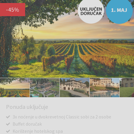
-
45
%
Ponuda uključuje
3x noćenje u dvokrevetnoj Classic sobi za 2 osobe
Buffet doručak
Korištenje hotelskog spa