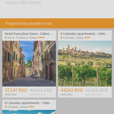
Telefon
:
0800 420000
Preporučene ponude za vas
Hotel Executive Siena - Odmor u Toskani
Il Colombo Apartments - Odmor u divnoj Toskani
Siena, Toskana
,
Italija
Certaldo
,
Italija
37147 RSD
48631 RSD
44262 RSD
56355 RSD
NAŠA CENA
REDOVNA CENA
NAŠA CENA
REDOVNA CENA
Il Colombo Apartments - Odmor u divnoj Toskani
Certaldo
,
Italija