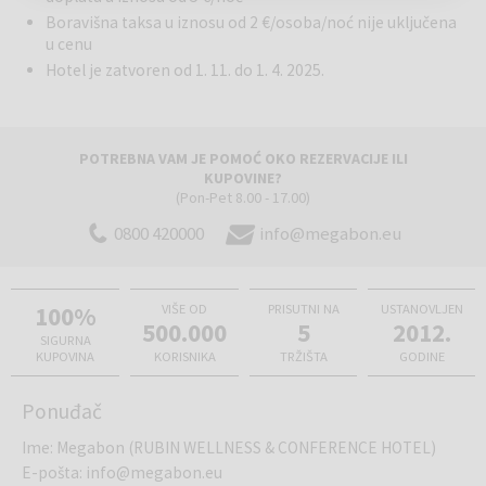
Boravišna taksa u iznosu od 2 €/osoba/noć nije uključena
u cenu
Hotel je zatvoren od 1. 11. do 1. 4. 2025.
POTREBNA VAM JE POMOĆ OKO REZERVACIJE ILI
KUPOVINE?
(Pon-Pet 8.00 - 17.00)
0800 420000
info@megabon.eu
100%
VIŠE OD
PRISUTNI NA
USTANOVLJEN
500.000
5
2012.
SIGURNA
KUPOVINA
KORISNIKA
TRŽIŠTA
GODINE
Ponuđač
Ime
:
Megabon (RUBIN WELLNESS & CONFERENCE HOTEL)
E-pošta
:
info@megabon.eu