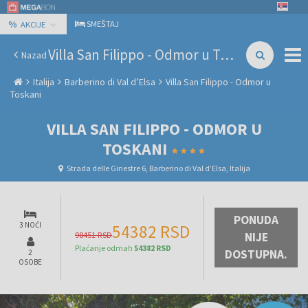
%
SMEŠTAJ
AKCIJE
Villa San Filippo - Odmor u Toskani
Nazad
Italija
Barberino di Val dʼElsa
Villa San Filippo - Odmor u
Toskani
VILLA SAN FILIPPO - ODMOR U
TOSKANI
Strada delle Ginestre 6, Barberino di Val dʼElsa, Italija
PONUDA
3 NOĆI
54382 RSD
98451 RSD
NIJE
Plaćanje odmah
54382 RSD
DOSTUPNA.
2
OSOBE