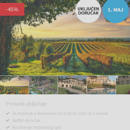
-
45
%
Ponuda uključuje
3x noćenje u dvokrevetnoj Classic sobi za 2 osobe
Buffet doručak
Korištenje hotelskog spa