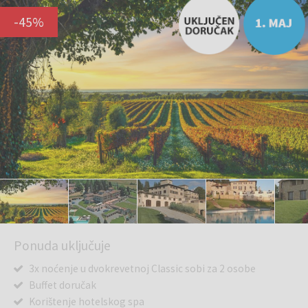
-
45
%
Ponuda uključuje
3x noćenje u dvokrevetnoj Classic sobi za 2 osobe
Buffet doručak
Korištenje hotelskog spa