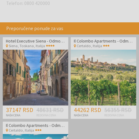
Telefon
:
0800 420000
Preporučene ponude za vas
Hotel Executive Siena - Odmor u Toskani
Il Colombo Apartments - Odmor u divnoj Toskani
Siena, Toskana
,
Italija
Certaldo
,
Italija
37147 RSD
48631 RSD
44262 RSD
56355 RSD
NAŠA CENA
REDOVNA CENA
NAŠA CENA
REDOVNA CENA
Il Colombo Apartments - Odmor u divnoj Toskani
Certaldo
,
Italija