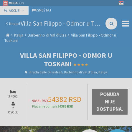
%
SMEŠTAJ
AKCIJE
Villa San Filippo - Odmor u Toskani
Nazad
Italija
Barberino di Val dʼElsa
Villa San Filippo - Odmor u
Toskani
VILLA SAN FILIPPO - ODMOR U
TOSKANI
Strada delle Ginestre 6, Barberino di Val dʼElsa, Italija
PONUDA
3 NOĆI
54382 RSD
98451 RSD
NIJE
Plaćanje odmah
54382 RSD
DOSTUPNA.
2
OSOBE