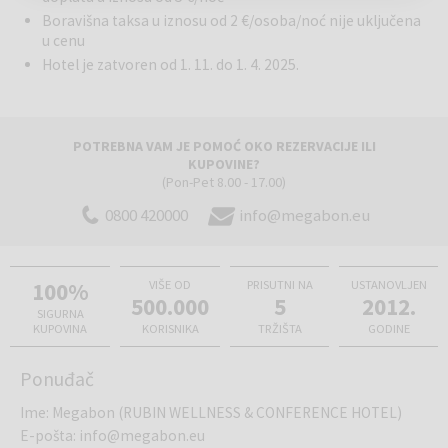
Boravišna taksa u iznosu od 2 €/osoba/noć nije uključena
u cenu
Hotel je zatvoren od 1. 11. do 1. 4. 2025.
POTREBNA VAM JE POMOĆ OKO REZERVACIJE ILI
KUPOVINE?
(Pon-Pet 8.00 - 17.00)
0800 420000
info@megabon.eu
100%
VIŠE OD
PRISUTNI NA
USTANOVLJEN
500.000
5
2012.
SIGURNA
KUPOVINA
KORISNIKA
TRŽIŠTA
GODINE
Ponuđač
Ime
:
Megabon (RUBIN WELLNESS & CONFERENCE HOTEL)
E-pošta
:
info@megabon.eu