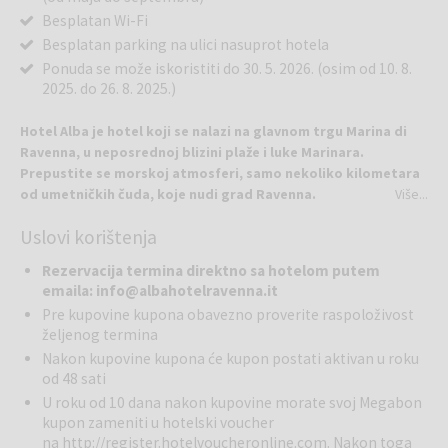
Besplatan Wi-Fi
Besplatan parking na ulici nasuprot hotela
Ponuda se može iskoristiti do 30. 5. 2026. (osim od 10. 8.
2025. do 26. 8. 2025.)
Hotel Alba je hotel koji se nalazi na glavnom trgu Marina di
Ravenna, u neposrednoj blizini plaže i luke Marinara.
Prepustite se morskoj atmosferi, samo nekoliko kilometara
od umetničkih čuda, koje nudi grad Ravenna.
Više...
Punta Marina je prekrasan primorski gradić sa centralnim barom,
Uslovi korištenja
finim restoranom sa morskim plodovima i mnogim uspomenama za
život i izgradnju, koje ćete poneti blizu svog srca.
Rezervacija termina direktno sa hotelom putem
Hotel se nalazi u neposrednoj blizini Finisterre plaže, plaže mekog
emaila: info@albahotelravenna.it
peska, izlazaka sunca roza boje, odmora i romantičnih večera,
Pre kupovine kupona obavezno proverite raspoloživost
okupanih mesečinom. Hotel Alba je porodični hotel, kao i odličan
željenog termina
izbor za one, koji čeznu za mirom.
Nakon kupovine kupona će kupon postati aktivan u roku
od 48 sati
Dvokrevetna Superior soba: bračni krevet, ogledalo, frižider (na
U roku od 10 dana nakon kupovine morate svoj Megabon
zahtev), fen za kosu, kupatilo sa tuš kabinom, šampon i gel za
kupon zameniti u hotelski voucher
tuširanje, sef, krevetić za dete, terasa, klima, TV i besplatan Wi-Fi.
na
http://register.hotelvoucheronline.com
. Nakon toga