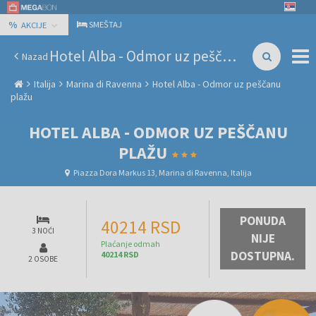
%
SMEŠTAJ
AKCIJE
Hotel Alba - Odmor uz peščanu plažu
Nazad
Italija
Marina di Ravenna
Hotel Alba - Odmor uz peščanu
plažu
HOTEL ALBA - ODMOR UZ PEŠČANU
PLAŽU
Piazza Dora Markus 13, Marina di Ravenna, Italija
PONUDA
40214 RSD
3 NOĆI
NIJE
Plaćanje odmah
DOSTUPNA.
40214 RSD
2 OSOBE