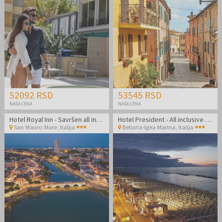
52092 RSD
53545 RSD
NAŠA CENA
NAŠA CENA
Hotel Royal Inn - Savršen all inclusive light kraj leta odmah pored plaže
Hotel President - All inclusive light odmor uz plažu
San Mauro Mare
,
Italija
Bellaria-Igea Marina
,
Italija