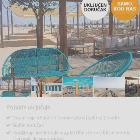
Ponuda uključuje
3x noćenje u Superior dvokrevetnoj sobi za 2 osobe
Buffet doručak
Korištenje dve ležaljke na plaži Finisterre u blizini hotela
(od maja do septembra)