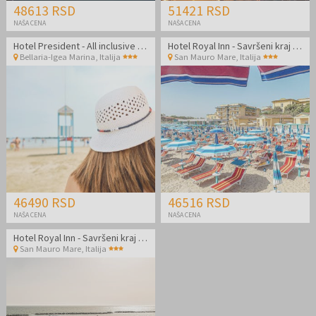
48613 RSD
51421 RSD
NAŠA CENA
NAŠA CENA
Hotel President - All inclusive light odmor odmah pored plaže
Hotel Royal Inn - Savršeni kraj leta odmah pored plaže u Italiji
Bellaria-Igea Marina
,
Italija
San Mauro Mare
,
Italija
46490 RSD
46516 RSD
NAŠA CENA
NAŠA CENA
Hotel Royal Inn - Savršeni kraj leta odmah pored plaže u Italiji
San Mauro Mare
,
Italija