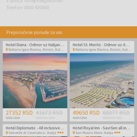
E-pošta
:
info@megabon.eu
Telefon
:
0800 420000
Preporučene ponude za vas
Hotel Diana - Odmor uz Italijansku obalu
Hotel St. Moritz - Odmor uz italijansku obalu
Bellaria Igea Marina, Rimini
,
Italija
Bellaria-Igea Marina, Rimini
,
Italija
27352 RSD
41673 RSD
49650 RSD
68077 RSD
NAŠA CENA
REDOVNA CENA
NAŠA CENA
REDOVNA CENA
Hotel Diplomatic - All inclusive kraj leta u Cesenaticu
Hotel Royal Inn - Savršen all inclusive light kraj leta odmah pored plaže
Valverde di Cesenatico
,
Italija
San Mauro Mare
,
Italija