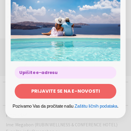
Kućni ljubimci su dozvoljeni uz doplatu u iznosu od 10
€/kućni ljubimac/noć
Boravišna taksa u iznosu od 2 €/osoba od 14 godina
nadalje/noć nije uključena u cenu
POTREBNA VAM JE POMOĆ OKO REZERVACIJE ILI
KUPOVINE?
(Pon-Pet 8.00 - 17.00)
0800 420000
info@megabon.eu
100%
VIŠE OD
PRISUTNI NA
USTANOVLJEN
PRIJAVITE SE NA E-NOVOSTI
500.000
5
2012.
SIGURNA
KUPOVINA
KORISNIKA
TRŽIŠTA
GODINE
Pozivamo Vas da pročitate našu
Zaštitu ličnih podataka
.
Ponuđač
Ime
:
Megabon (RUBIN WELLNESS & CONFERENCE HOTEL)