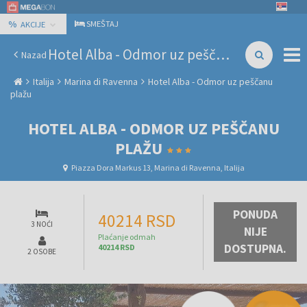
%
SMEŠTAJ
AKCIJE
Hotel Alba - Odmor uz peščanu plažu
Nazad
Italija
Marina di Ravenna
Hotel Alba - Odmor uz peščanu
plažu
HOTEL ALBA - ODMOR UZ PEŠČANU
PLAŽU
Piazza Dora Markus 13, Marina di Ravenna, Italija
PONUDA
40214 RSD
3 NOĆI
NIJE
Plaćanje odmah
DOSTUPNA.
40214 RSD
2 OSOBE