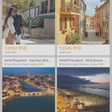
52092 RSD
53545 RSD
NAŠA CENA
NAŠA CENA
Hotel Royal Inn - Savršen all inclusive light kraj leta odmah pored plaže
Hotel President - All inclusive light odmor uz plažu
San Mauro Mare
,
Italija
Bellaria-Igea Marina
,
Italija