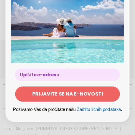
Kućni ljubimci su dozvoljeni uz doplatu u iznosu od 10
€/kućni ljubimac/noć
Boravišna taksa u iznosu od 2 €/osoba od 14 godina
nadalje/noć nije uključena u cenu
POTREBNA VAM JE POMOĆ OKO REZERVACIJE ILI
KUPOVINE?
(Pon-Pet 8.00 - 17.00)
0800 420000
info@megabon.eu
100%
VIŠE OD
PRISUTNI NA
USTANOVLJEN
PRIJAVITE SE NA E-NOVOSTI
500.000
5
2012.
SIGURNA
KUPOVINA
KORISNIKA
TRŽIŠTA
GODINE
Pozivamo Vas da pročitate našu
Zaštitu ličnih podataka
.
Ponuđač
Ime
:
Megabon (RUBIN WELLNESS & CONFERENCE HOTEL)