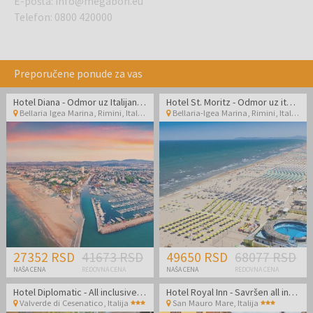
E-pošta
:
info@megabon.eu
Telefon
:
0800 420000
Preporučene ponude za vas
Hotel Diana - Odmor uz Italijansku obalu
Hotel St. Moritz - Odmor uz italijansku obalu
Bellaria Igea Marina, Rimini
,
Italija
Bellaria-Igea Marina, Rimini
,
Italija
27352 RSD
41673 RSD
49650 RSD
68077 RSD
NAŠA CENA
REDOVNA CENA
NAŠA CENA
REDOVNA CENA
Hotel Diplomatic - All inclusive kraj leta u Cesenaticu
Hotel Royal Inn - Savršen all inclusive light kraj leta odmah pored plaže
Valverde di Cesenatico
,
Italija
San Mauro Mare
,
Italija