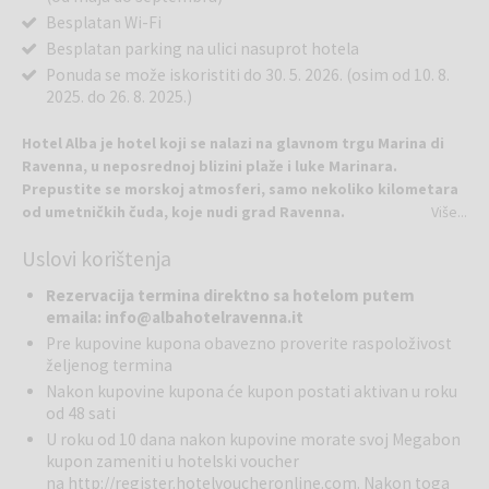
Besplatan Wi-Fi
Besplatan parking na ulici nasuprot hotela
Ponuda se može iskoristiti do 30. 5. 2026. (osim od 10. 8.
2025. do 26. 8. 2025.)
Hotel Alba je hotel koji se nalazi na glavnom trgu Marina di
Ravenna, u neposrednoj blizini plaže i luke Marinara.
Prepustite se morskoj atmosferi, samo nekoliko kilometara
od umetničkih čuda, koje nudi grad Ravenna.
Više...
Punta Marina je prekrasan primorski gradić sa centralnim barom,
Uslovi korištenja
finim restoranom sa morskim plodovima i mnogim uspomenama za
život i izgradnju, koje ćete poneti blizu svog srca.
Rezervacija termina direktno sa hotelom putem
Hotel se nalazi u neposrednoj blizini Finisterre plaže, plaže mekog
emaila: info@albahotelravenna.it
peska, izlazaka sunca roza boje, odmora i romantičnih večera,
Pre kupovine kupona obavezno proverite raspoloživost
okupanih mesečinom. Hotel Alba je porodični hotel, kao i odličan
željenog termina
izbor za one, koji čeznu za mirom.
Nakon kupovine kupona će kupon postati aktivan u roku
od 48 sati
Dvokrevetna Superior soba: bračni krevet, ogledalo, frižider (na
U roku od 10 dana nakon kupovine morate svoj Megabon
zahtev), fen za kosu, kupatilo sa tuš kabinom, šampon i gel za
kupon zameniti u hotelski voucher
tuširanje, sef, krevetić za dete, terasa, klima, TV i besplatan Wi-Fi.
na
http://register.hotelvoucheronline.com
. Nakon toga