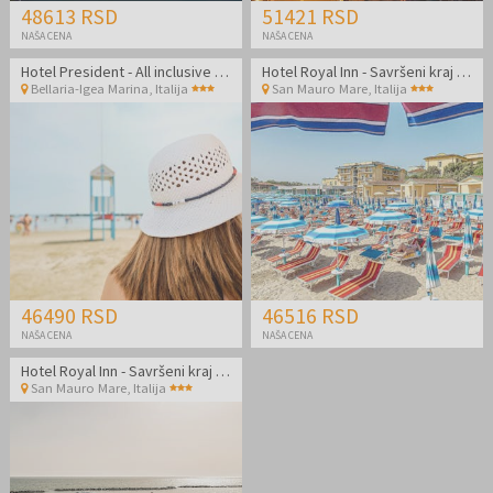
48613 RSD
51421 RSD
NAŠA CENA
NAŠA CENA
Hotel President - All inclusive light odmor odmah pored plaže
Hotel Royal Inn - Savršeni kraj leta odmah pored plaže u Italiji
Bellaria-Igea Marina
,
Italija
San Mauro Mare
,
Italija
46490 RSD
46516 RSD
NAŠA CENA
NAŠA CENA
Hotel Royal Inn - Savršeni kraj leta odmah pored plaže u Italiji
San Mauro Mare
,
Italija