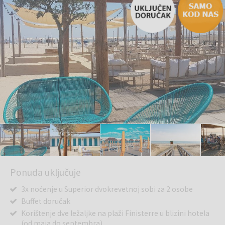
Ponuda uključuje
3x noćenje u Superior dvokrevetnoj sobi za 2 osobe
Buffet doručak
Korištenje dve ležaljke na plaži Finisterre u blizini hotela
(od maja do septembra)