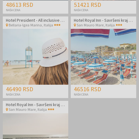
48613 RSD
51421 RSD
NAŠA CENA
NAŠA CENA
Hotel President - All inclusive light odmor odmah pored plaže
Hotel Royal Inn - Savršeni kraj leta odmah pored plaže u Italiji
Bellaria-Igea Marina
,
Italija
San Mauro Mare
,
Italija
46490 RSD
46516 RSD
NAŠA CENA
NAŠA CENA
Hotel Royal Inn - Savršeni kraj leta odmah pored plaže u Italiji
San Mauro Mare
,
Italija