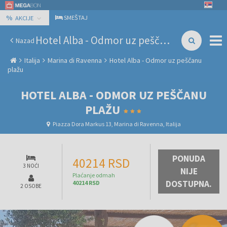
%
SMEŠTAJ
AKCIJE
Hotel Alba - Odmor uz peščanu plažu
Nazad
Italija
Marina di Ravenna
Hotel Alba - Odmor uz peščanu
plažu
HOTEL ALBA - ODMOR UZ PEŠČANU
PLAŽU
Piazza Dora Markus 13, Marina di Ravenna, Italija
PONUDA
40214 RSD
3 NOĆI
NIJE
Plaćanje odmah
DOSTUPNA.
40214 RSD
2 OSOBE