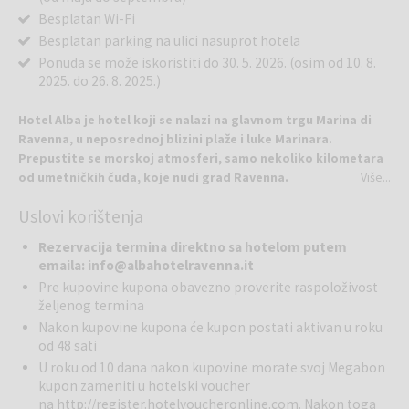
Besplatan Wi-Fi
Besplatan parking na ulici nasuprot hotela
Ponuda se može iskoristiti do 30. 5. 2026. (osim od 10. 8.
2025. do 26. 8. 2025.)
Hotel Alba je hotel koji se nalazi na glavnom trgu Marina di
Ravenna, u neposrednoj blizini plaže i luke Marinara.
Prepustite se morskoj atmosferi, samo nekoliko kilometara
od umetničkih čuda, koje nudi grad Ravenna.
Više...
Punta Marina je prekrasan primorski gradić sa centralnim barom,
Uslovi korištenja
finim restoranom sa morskim plodovima i mnogim uspomenama za
život i izgradnju, koje ćete poneti blizu svog srca.
Rezervacija termina direktno sa hotelom putem
Hotel se nalazi u neposrednoj blizini Finisterre plaže, plaže mekog
emaila: info@albahotelravenna.it
peska, izlazaka sunca roza boje, odmora i romantičnih večera,
Pre kupovine kupona obavezno proverite raspoloživost
okupanih mesečinom. Hotel Alba je porodični hotel, kao i odličan
željenog termina
izbor za one, koji čeznu za mirom.
Nakon kupovine kupona će kupon postati aktivan u roku
od 48 sati
Dvokrevetna Superior soba: bračni krevet, ogledalo, frižider (na
U roku od 10 dana nakon kupovine morate svoj Megabon
zahtev), fen za kosu, kupatilo sa tuš kabinom, šampon i gel za
kupon zameniti u hotelski voucher
tuširanje, sef, krevetić za dete, terasa, klima, TV i besplatan Wi-Fi.
na
http://register.hotelvoucheronline.com
. Nakon toga