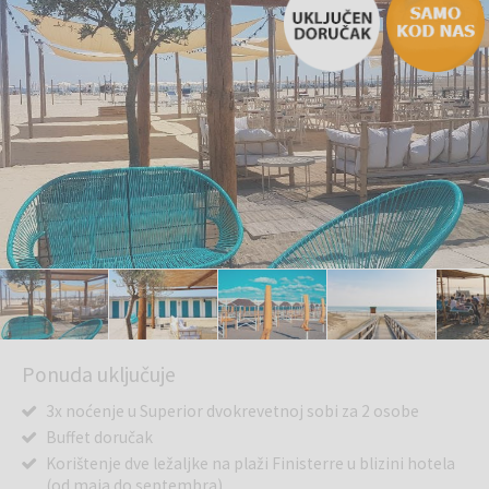
Ponuda uključuje
3x noćenje u Superior dvokrevetnoj sobi za 2 osobe
Buffet doručak
Korištenje dve ležaljke na plaži Finisterre u blizini hotela
(od maja do septembra)