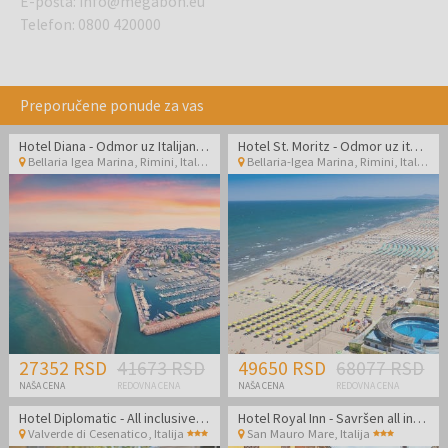
E-pošta
:
info@megabon.eu
Telefon
:
0800 420000
Preporučene ponude za vas
Hotel Diana - Odmor uz Italijansku obalu
Hotel St. Moritz - Odmor uz italijansku obalu
Bellaria Igea Marina, Rimini
,
Italija
Bellaria-Igea Marina, Rimini
,
Italija
27352 RSD
41673 RSD
49650 RSD
68077 RSD
NAŠA CENA
REDOVNA CENA
NAŠA CENA
REDOVNA CENA
Hotel Diplomatic - All inclusive kraj leta u Cesenaticu
Hotel Royal Inn - Savršen all inclusive light kraj leta odmah pored plaže
Valverde di Cesenatico
,
Italija
San Mauro Mare
,
Italija