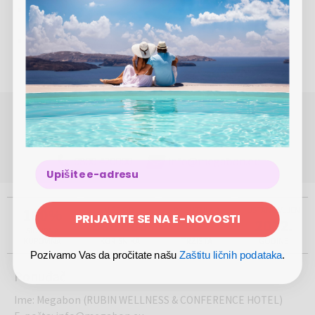
Kućni ljubimci su dozvoljeni uz doplatu u iznosu od 10
€/kućni ljubimac/noć
Boravišna taksa u iznosu od 2 €/osoba od 14 godina
nadalje/noć nije uključena u cenu
POTREBNA VAM JE POMOĆ OKO REZERVACIJE ILI
KUPOVINE?
(Pon-Pet 8.00 - 17.00)
0800 420000
info@megabon.eu
100%
VIŠE OD
PRISUTNI NA
USTANOVLJEN
PRIJAVITE SE NA E-NOVOSTI
500.000
5
2012.
SIGURNA
KUPOVINA
KORISNIKA
TRŽIŠTA
GODINE
Pozivamo Vas da pročitate našu
Zaštitu ličnih podataka
.
Ponuđač
Ime
:
Megabon (RUBIN WELLNESS & CONFERENCE HOTEL)