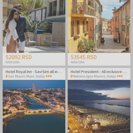
52092 RSD
53545 RSD
NAŠA CENA
NAŠA CENA
Hotel Royal Inn - Savršen all inclusive light kraj leta odmah pored plaže
Hotel President - All inclusive light odmor uz plažu
San Mauro Mare
,
Italija
Bellaria-Igea Marina
,
Italija