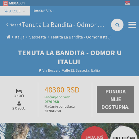
%
SMEŠTAJ
AKCIJE
Tenuta La Bandita - Odmor u Italiji
Nazad
Italija
Sassetta
Tenuta La Bandita - Odmor u Italiji
TENUTA LA BANDITA - ODMOR U
ITALIJI
Via Bocca di Valle 32, Sassetta, Italija
48380 RSD
PONUDA
3 NOĆI
Plaćanje odmah
NIJE
9676 RSD
DOSTUPNA.
Plaćanje ponuđaču
2 OSOBE
38704 RSD