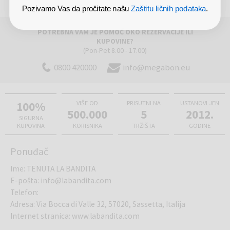
Pozivamo Vas da pročitate našu
Zaštitu ličnih podataka
.
POTREBNA VAM JE POMOĆ OKO REZERVACIJE ILI
KUPOVINE?
(Pon-Pet 8.00 - 17.00)
0800 420000
info@megabon.eu
100%
VIŠE OD
PRISUTNI NA
USTANOVLJEN
500.000
5
2012.
SIGURNA
KUPOVINA
KORISNIKA
TRŽIŠTA
GODINE
Ponuđač
Ime
:
TENUTA LA BANDITA
E-pošta
:
info@labandita.com
Telefon
:
Adresa
:
Via Bocca di Valle 32, 57020, Sassetta, Italija
Internet stranica
:
www.labandita.com