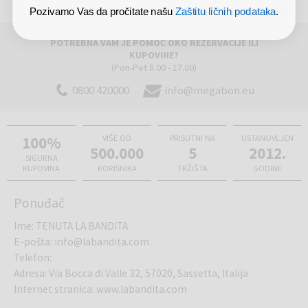
Pozivamo Vas da pročitate našu
Zaštitu ličnih podataka
.
POTREBNA VAM JE POMOĆ OKO REZERVACIJE ILI
KUPOVINE?
(Pon-Pet 8.00 - 17.00)
0800 420000
info@megabon.eu
100%
VIŠE OD
PRISUTNI NA
USTANOVLJEN
500.000
5
2012.
SIGURNA
KUPOVINA
KORISNIKA
TRŽIŠTA
GODINE
Ponuđač
Ime
:
TENUTA LA BANDITA
E-pošta
:
info@labandita.com
Telefon
:
Adresa
:
Via Bocca di Valle 32, 57020, Sassetta, Italija
Internet stranica
:
www.labandita.com