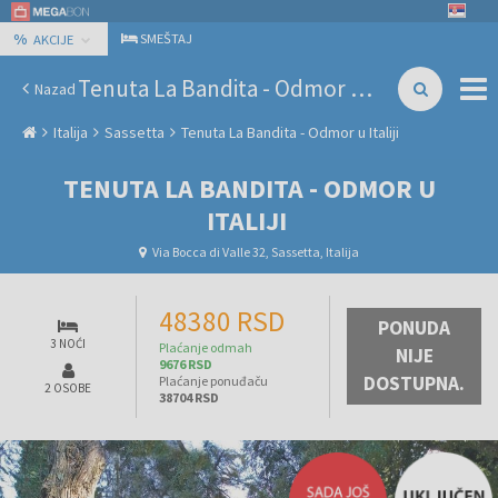
%
SMEŠTAJ
AKCIJE
Tenuta La Bandita - Odmor u Italiji
Nazad
Italija
Sassetta
Tenuta La Bandita - Odmor u Italiji
TENUTA LA BANDITA - ODMOR U
ITALIJI
Via Bocca di Valle 32, Sassetta, Italija
48380 RSD
PONUDA
3 NOĆI
Plaćanje odmah
NIJE
9676 RSD
DOSTUPNA.
Plaćanje ponuđaču
2 OSOBE
38704 RSD