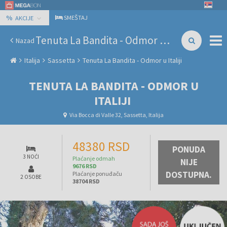
%
SMEŠTAJ
AKCIJE
Tenuta La Bandita - Odmor u Italiji
Nazad
Italija
Sassetta
Tenuta La Bandita - Odmor u Italiji
TENUTA LA BANDITA - ODMOR U
ITALIJI
Via Bocca di Valle 32, Sassetta, Italija
48380 RSD
PONUDA
3 NOĆI
Plaćanje odmah
NIJE
9676 RSD
DOSTUPNA.
Plaćanje ponuđaču
2 OSOBE
38704 RSD