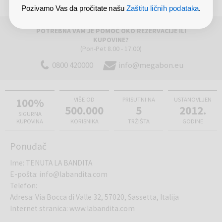
Pozivamo Vas da pročitate našu
Zaštitu ličnih podataka
.
POTREBNA VAM JE POMOĆ OKO REZERVACIJE ILI
KUPOVINE?
(Pon-Pet 8.00 - 17.00)
0800 420000
info@megabon.eu
100%
VIŠE OD
PRISUTNI NA
USTANOVLJEN
500.000
5
2012.
SIGURNA
KUPOVINA
KORISNIKA
TRŽIŠTA
GODINE
Ponuđač
Ime
:
TENUTA LA BANDITA
E-pošta
:
info@labandita.com
Telefon
:
Adresa
:
Via Bocca di Valle 32, 57020, Sassetta, Italija
Internet stranica
:
www.labandita.com