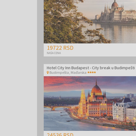
19722 RSD
NAŠA CENA
Hotel City Inn Budapest - City break u Budimpešti
Budimpešta
,
Mađarska
24536 RSD