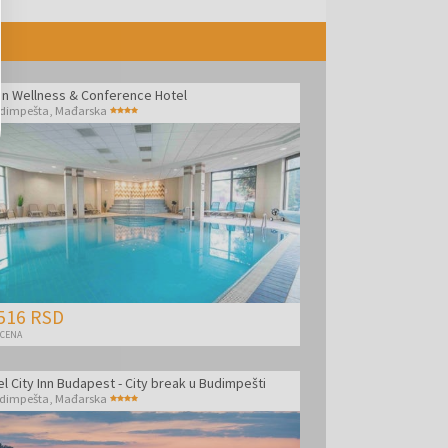
in Wellness & Conference Hotel
dimpešta
,
Mađarska
516 RSD
 CENA
l City Inn Budapest - City break u Budimpešti
dimpešta
,
Mađarska