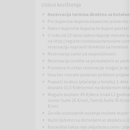
Uslovi korištenja
ukusne koktele i jedinstvena mađarska vina u elegan
lepotu Budimpešte, mi smo idealan izbor.
Rezervacija termina direktno sa hotel
Pre kupovine kupona obavezno proverite 
Osvežavajući, minimalistički dizajn enterijera čeka 
Nakon kupovine kupona će kupon postati a
opremljene besplatnim bežičnim internetom i pribor
dv
okrevetna soba
U roku od 10 dana nakon kupnje morate s
na
http://register.hotelvoucheronline.co
rezervaciju napraviti direktno sa hotelom
Rezervacija zavisi od raspoloživosti
Rezervaciju izvršite sa ponuđačem uz po
Promena ili otkaz rezervacije moguć je do 
Voucher morate pokazati prilikom prijave
Popusti za decu (plaćanje u hotelu): 1 dete
doplata 32,5 €/dete/noć na dodatnom lež
Moguće doplate: 65 €/deca iznad 12 godin
(18 m²) - ova potpuno nova i svetla soba sa modern
Junior Suite 25 €/noć, Family Suite 35 €/n
dvokrevetna soba je opremljena bračnim krevetom i
€/noć
tušem.
Za više uzastopnih noćenja možete kupit
Kućni ljubimci su dozvoljeni uz doplatu u i
Otkrijte lokalne atrakcije u oblasti sa našim vodič
boravak u Radisonu. Postoji mnogo zanimljivih stvari
Boravišna taksa nije uključena u cenu i pla