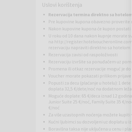
Uslovi korištenja
ukusne koktele i jedinstvena mađarska vina u elegan
lepotu Budimpešte, mi smo idealan izbor.
Rezervacija termina direktno sa hotel
Pre kupovine kupona obavezno proverite 
Osvežavajući, minimalistički dizajn enterijera čeka 
Nakon kupovine kupona će kupon postati a
opremljene besplatnim bežičnim internetom i pribor
dv
okrevetna soba
U roku od 10 dana nakon kupnje morate s
na
http://register.hotelvoucheronline.co
rezervaciju napraviti direktno sa hotelom
Rezervacija zavisi od raspoloživosti
Rezervaciju izvršite sa ponuđačem uz po
Promena ili otkaz rezervacije moguć je do 
Voucher morate pokazati prilikom prijave
Popusti za decu (plaćanje u hotelu): 1 dete
doplata 32,5 €/dete/noć na dodatnom lež
Moguće doplate: 65 €/deca iznad 12 godin
(18 m²) - ova potpuno nova i svetla soba sa modern
Junior Suite 25 €/noć, Family Suite 35 €/n
dvokrevetna soba je opremljena bračnim krevetom i
€/noć
tušem.
Za više uzastopnih noćenja možete kupit
Kućni ljubimci su dozvoljeni uz doplatu u i
Otkrijte lokalne atrakcije u oblasti sa našim vodič
boravak u Radisonu. Postoji mnogo zanimljivih stvari
Boravišna taksa nije uključena u cenu i pla