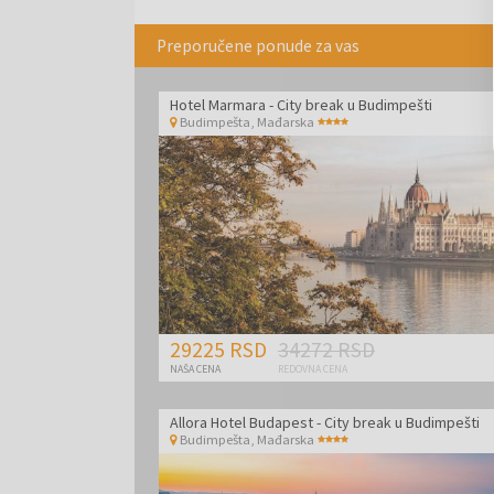
Istražite lokalno područje oko našeg hotela, uključuju
poslovne destinacije kako biste maksimalno iskoris
Preporučene ponude za vas
Hotel Marmara - City break u Budimpešti
Budimpešta
,
Mađarska
29225 RSD
34272 RSD
NAŠA CENA
REDOVNA CENA
Allora Hotel Budapest - City break u Budimpešti
Budimpešta
,
Mađarska