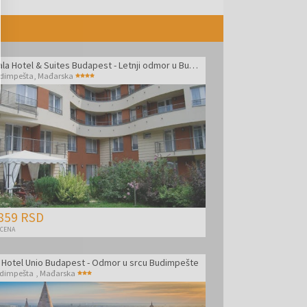
Escala Hotel & Suites Budapest - Letnji odmor u Budimpešti
dimpešta
,
Mađarska
859 RSD
 CENA
y Hotel Unio Budapest - Odmor u srcu Budimpešte
dimpešta
,
Mađarska