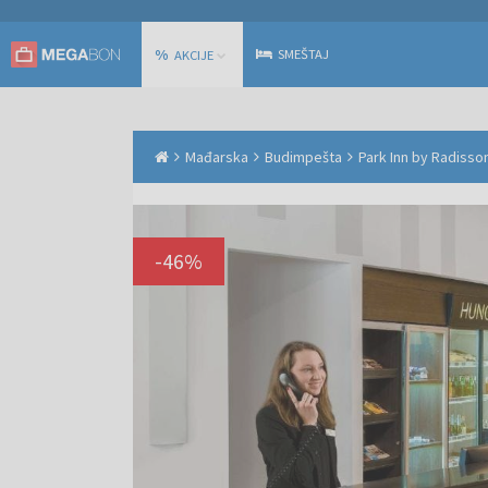
%
SMEŠTAJ
AKCIJE
Mađarska
Budimpešta
Park Inn by Radiss
-
46
%