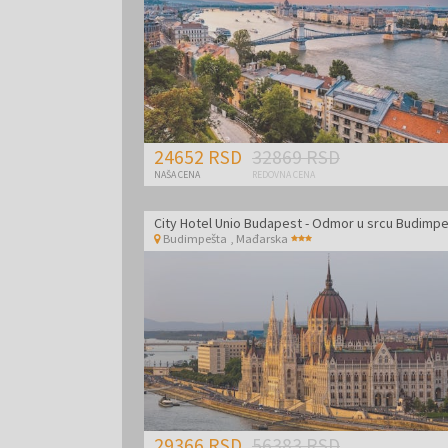
24652 RSD
32869 RSD
NAŠA CENA
REDOVNA CENA
City Hotel Unio Budapest - Odmor u srcu Budimp
Budimpešta
,
Mađarska
29366 RSD
56383 RSD