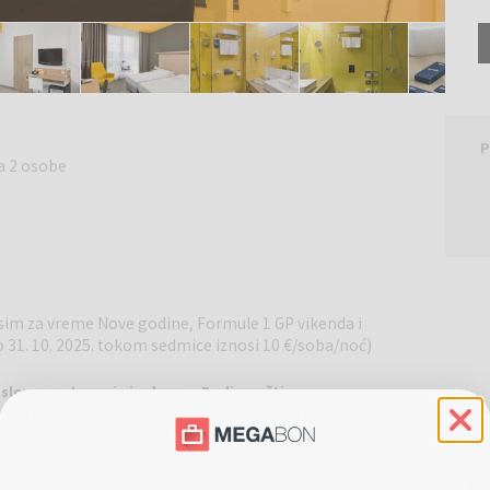
P
a 2 osobe
(osim za vreme Nove godine, Formule 1 GP vikenda i
9. do 31. 10. 2025. tokom sedmice iznosi 10 €/soba/noć)
poslovna putovanja i odmor u Budimpešti.
se u prestižnoj poslovnoj četvrti Budimpešte i odlična je
ore u glavnom gradu Mađarske. Naš sofisticirani hotel ima
m dodacima.
Više...
ća jela, a za vaše blagostanje, naš bar nudi specijalne kafe,
P