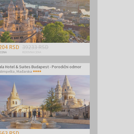
204 RSD
39233 RSD
 CENA
REDOVNA CENA
ala Hotel & Suites Budapest - Porodični odmor
dimpešta
,
Mađarska
563 RSD