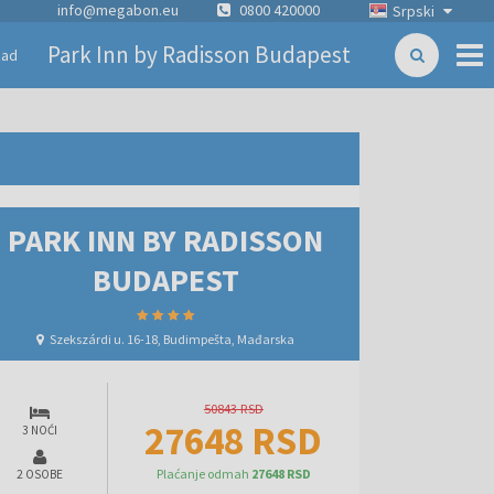
info@megabon.eu
0800 420000
Srpski
Park Inn by Radisson Budapest
zad
PARK INN BY RADISSON
BUDAPEST
Szekszárdi u. 16-18, Budimpešta, Mađarska
50843 RSD
27648 RSD
3 NOĆI
Plaćanje odmah
27648 RSD
2 OSOBE