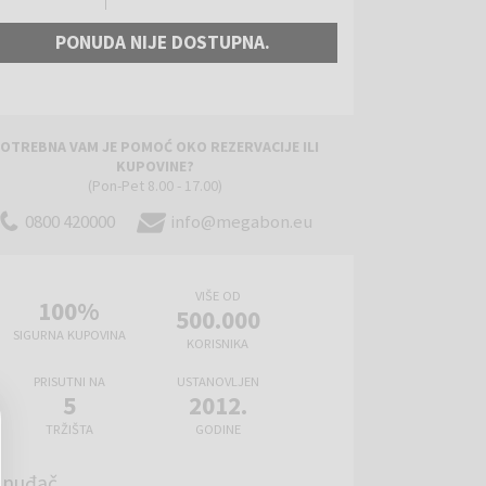
PONUDA NIJE DOSTUPNA.
OTREBNA VAM JE POMOĆ OKO REZERVACIJE ILI
KUPOVINE?
(Pon-Pet 8.00 - 17.00)
0800 420000
info@megabon.eu
VIŠE OD
100%
500.000
SIGURNA KUPOVINA
KORISNIKA
PRISUTNI NA
USTANOVLJEN
5
2012.
TRŽIŠTA
GODINE
onuđač