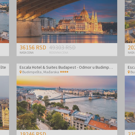
36156 RSD
49303 RSD
20
NAŠA CENA
REDOVNA CENA
NAŠA
ešte
Escala Hotel & Suites Budapest - Odmor u Budimpešti
Esc
Budimpešta
,
Mađarska
Bu
19246 RSD
33