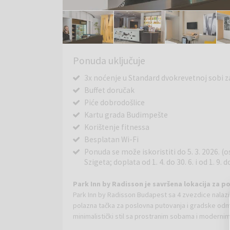
Ponuda uključuje
3x noćenje u Standard dvokrevetnoj sobi z
Buffet doručak
Piće dobrodošlice
Kartu grada Budimpešte
Korištenje fitnessa
Besplatan Wi-Fi
Ponuda se može iskoristiti do 5. 3. 2026. 
Szigeta; doplata od 1. 4. do 30. 6. i od 1. 
Park Inn by Radisson je savršena lokacija za 
Park Inn by Radisson Budapest sa 4 zvezdice nalazi 
polazna tačka za poslovna putovanja i gradske odm
minimalistički stil sa prostranim sobama i moderni
Naš jedinstveni restoran nudi internacionalna i doma