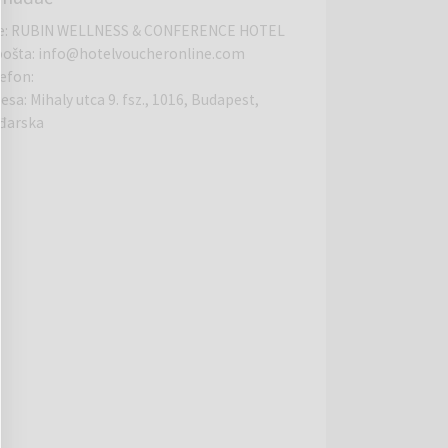
e
:
RUBIN WELLNESS & CONFERENCE HOTEL
pošta
:
info@hotelvoucheronline.com
lefon
:
resa
:
Mihaly utca 9. fsz., 1016, Budapest,
đarska