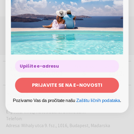
Boravišna taksa nije uključena u cenu i plaća se u hotelu
ključne poslovne destinacije kako biste maksimalno iskoristili svoj
boravak ovde.
POTREBNA VAM JE POMOĆ OKO REZERVACIJE ILI
KUPOVINE?
(Pon-Pet 8.00 - 17.00)
0800 420000
info@megabon.eu
100%
VIŠE OD
PRISUTNI NA
USTANOVLJEN
500.000
5
2012.
SIGURNA
KUPOVINA
KORISNIKA
TRŽIŠTA
GODINE
PRIJAVITE SE NA E-NOVOSTI
Ponuđač
Pozivamo Vas da pročitate našu
Zaštitu ličnih podataka
.
Ime
:
RUBIN WELLNESS & CONFERENCE HOTEL
E-pošta
:
info@hotelvoucheronline.com
Telefon
:
Adresa
:
Mihaly utca 9. fsz., 1016, Budapest, Mađarska