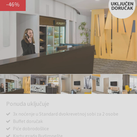
-
46
%
Ponuda uključuje
3x noćenje u Standard dvokrevetnoj sobi za 2 osobe
Buffet doručak
Piće dobrodošlice
Kartu grada Budimpešte