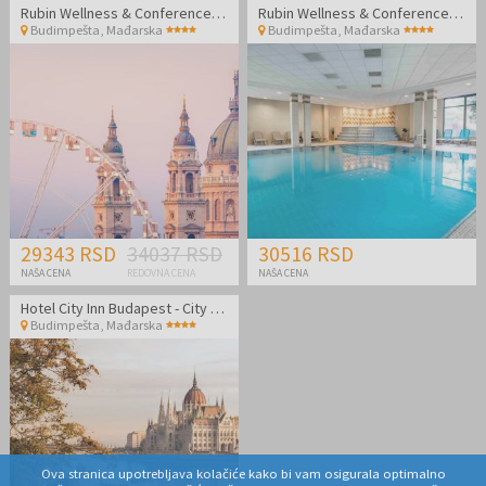
Rubin Wellness & Conference Hotel
Rubin Wellness & Conference Hotel
Budimpešta
,
Mađarska
Budimpešta
,
Mađarska
29343 RSD
34037 RSD
30516 RSD
NAŠA CENA
REDOVNA CENA
NAŠA CENA
Hotel City Inn Budapest - City break u Budimpešti
Budimpešta
,
Mađarska
Ova stranica upotrebljava kolačiće kako bi vam osigurala optimalno