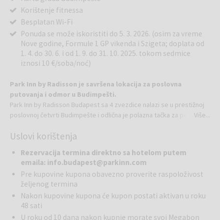
Korištenje fitnessa
Besplatan Wi-Fi
Ponuda se može iskoristiti do 5. 3. 2026. (osim za vreme
Nove godine, Formule 1 GP vikenda i Szigeta; doplata od
1. 4. do 30. 6. i od 1. 9. do 31. 10. 2025. tokom sedmice
iznosi 10 €/soba/noć)
Park Inn by Radisson je savršena lokacija za poslovna
putovanja i odmor u Budimpešti.
Park Inn by Radisson Budapest sa 4 zvezdice nalazi se u prestižnoj
poslovnoj četvrti Budimpešte i odlična je polazna tačka za poslovna
Više...
putovanja i gradske odmore u glavnom gradu Mađarske. Naš
Uslovi korištenja
sofisticirani hotel ima minimalistički stil sa prostranim sobama i
modernim dodacima.
Rezervacija termina direktno sa hotelom putem
Naš jedinstveni restoran nudi internacionalna i domaća jela, a za
emaila: info.budapest@parkinn.com
vaše blagostanje, naš bar nudi specijalne kafe, ukusne koktele i
Pre kupovine kupona obavezno proverite raspoloživost
jedinstvena mađarska vina u elegantnom ambijentu. Bilo da planirate
željenog termina
sastanak ili istražujete lepotu Budimpešte, mi smo idealan izbor.
Nakon kupovine kupona će kupon postati aktivan u roku
48 sati
Osvežavajući, minimalistički dizajn enterijera čeka vas u Budimpešti.
U roku od 10 dana nakon kupnje morate svoj Megabon
Hotel ima 205 soba za poslovne ili turiste, opremljene besplatnim