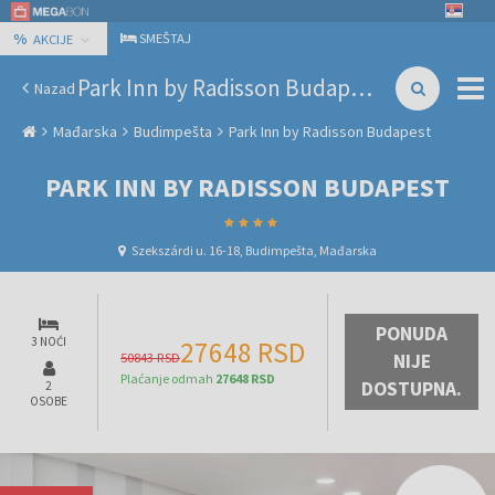
%
SMEŠTAJ
AKCIJE
Park Inn by Radisson Budapest
Nazad
Mađarska
Budimpešta
Park Inn by Radisson Budapest
PARK INN BY RADISSON BUDAPEST
Szekszárdi u. 16-18, Budimpešta, Mađarska
PONUDA
3 NOĆI
27648 RSD
50843 RSD
NIJE
Plaćanje odmah
27648 RSD
DOSTUPNA.
2
OSOBE