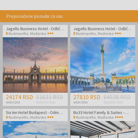
Preporučene ponude za vas
Jagello Business Hotel - Odlična lokacija u blizini World Trade Centra
Jagello Business Hotel - Odlična lokacija u blizini World Trade Centra
Budimpešta
,
Mađarska
Budimpešta
,
Mađarska
24174 RSD
51631 RSD
27810 RSD
64538 RSD
NAŠA CENA
REDOVNA CENA
NAŠA CENA
REDOVNA CENA
Six Inn Hotel Budapest - Odmor u prijatnom ambijentu u centru Budimpešte!
Bo33 Hotel Family & Suites - Wellness odmor u Budimpešti
Budimpešta
,
Mađarska
Budimpešta
,
Mađarska