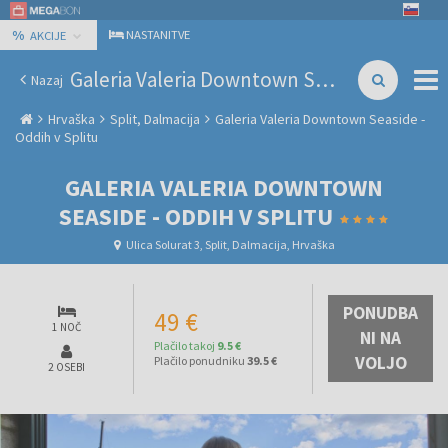
%
NASTANITVE
AKCIJE
Galeria Valeria Downtown Seaside - Oddih v Splitu
Nazaj
Hrvaška
Split, Dalmacija
Galeria Valeria Downtown Seaside -
Oddih v Splitu
GALERIA VALERIA DOWNTOWN
SEASIDE - ODDIH V SPLITU
Ulica Solurat 3, Split, Dalmacija, Hrvaška
PONUDBA
49 €
1 NOČ
NI NA
Plačilo takoj
9.5 €
VOLJO
Plačilo ponudniku
39.5 €
2 OSEBI