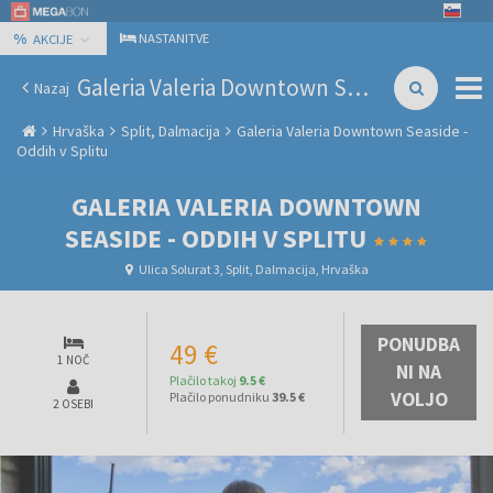
%
NASTANITVE
AKCIJE
Galeria Valeria Downtown Seaside - Oddih v Splitu
Nazaj
Hrvaška
Split, Dalmacija
Galeria Valeria Downtown Seaside -
Oddih v Splitu
GALERIA VALERIA DOWNTOWN
SEASIDE - ODDIH V SPLITU
Ulica Solurat 3, Split, Dalmacija, Hrvaška
PONUDBA
49 €
1 NOČ
NI NA
Plačilo takoj
9.5 €
VOLJO
Plačilo ponudniku
39.5 €
2 OSEBI