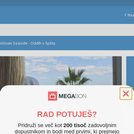
Naz
wntown Seaside - Oddih v Splitu
RAD POTUJEŠ?
Pridruži se več kot
200 tisoč
zadovoljnim
dopustnikom in bodi med prvimi, ki prejmejo