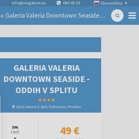
info@megabon.eu
080 45 59
Slovenščina
Galeria Valeria Downtown Seaside - Oddih v Splitu
aj
GALERIA VALERIA
DOWNTOWN SEASIDE -
ODDIH V SPLITU
Ulica Solurat 3, Split, Dalmacija, Hrvaška
49 €
1 NOČ