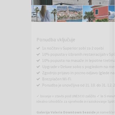
Ponudba vključuje
1x nočitev v Superior sobi za 2 osebi
10% popusta v izbranih restavracijah v Spl
10% popusta na masaže in lepotne tretma
Upgrade v Deluxe sobo s pogledom na mest
Zgodnjo prijavo in pozno odjavo (glede na 
Brezplačen Wi-Fi
Ponudba je unovčljiva od 21. 10. do 31. 12. 20
✓ bivanje v stavbi pod UNESCO zaščito ✓ le 5 min
idealno izhodišče za sprehode in raziskovanje Split
Galerija Valeria Downtown Seaside
je nameščena