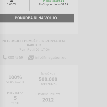
Plačilo takoj
9.5 €
Plačilo ponudniku
39.5 €
2 OSEBI
PONUDBA NI NA VOLJO
POTREBUJETE POMOČ PRI REZERVACIJI ALI
NAKUPU?
(Pon - Pet 8.00 - 17.00)
080 45 59
info@megabon.eu
ŽE VEČ KOT
100%
500.000
VAREN NAKUP
UPORABNIKOV
PRISOTNI NA
USTANOVLJEN LETA
5
2012
TRGIH