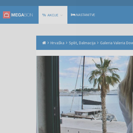
%
NASTANITVE
AKCIJE
Hrvaška
Split, Dalmacija
Galeria Valeria Do