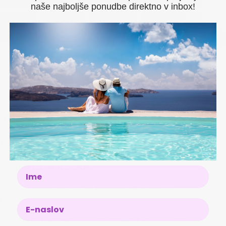
naše najboljše ponudbe direktno v inbox!
itu
je
no pristanišče (glede na razpoložljivost)
razpoložljivost)
25 in od 1. 1. do 31. 3. 2026
Name
ut od Dioklecijanove palače ✓ sodobno opremljene sobe ✓
a
 v stavbi pod zaščitom UNESCO-a, le 5 minut hoje od
Več...